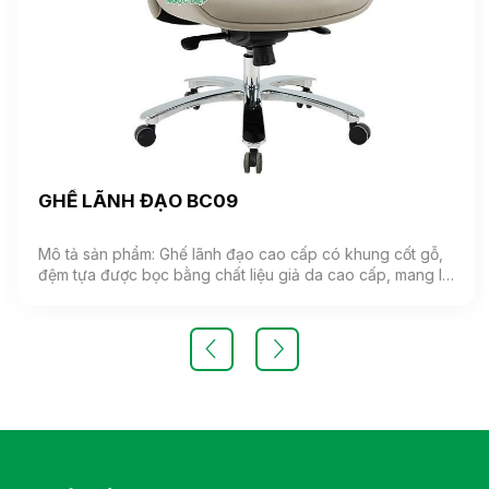
GHẾ LÃNH ĐẠO BC09
Mô tả sản phẩm: Ghế lãnh đạo cao cấp có khung cốt gỗ,
đệm tựa được bọc bằng chất liệu giả da cao cấp, mang lại
cảm giác mềm mại và êm ái. Ghế có khả năng điều chỉnh
độ cao và độ ngả. Chân ghế được làm từ thép mạ, đảm
bảo tính bền vững và thẩm mỹ.( Sản phẩm nhập khẩu )
Màu sắc: Tùy chọn Chất liệu: Ghế lãnh đạo cao cấp có
khung cốt gỗ, đệm tựa được bọc bằng chất liệu giả da
cao cấp Kiểu dáng Kiểu dáng hiện đại thiết kế đơn giản và
sang trọng Bảo hành: theo tiêu chuẩn NSX