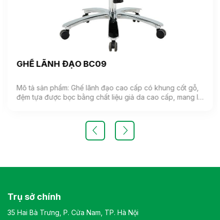
GHẾ LÃNH ĐẠO BC09
Mô tả sản phẩm: Ghế lãnh đạo cao cấp có khung cốt gỗ,
đệm tựa được bọc bằng chất liệu giả da cao cấp, mang lại
cảm giác mềm mại và êm ái. Ghế có khả năng điều chỉnh
độ cao và độ ngả. Chân ghế được làm từ thép mạ, đảm
bảo tính bền vững và thẩm mỹ.( Sản phẩm nhập khẩu )
Màu sắc: Tùy chọn Chất liệu: Ghế lãnh đạo cao cấp có
khung cốt gỗ, đệm tựa được bọc bằng chất liệu giả da
cao cấp Kiểu dáng Kiểu dáng hiện đại thiết kế đơn giản và
sang trọng Bảo hành: theo tiêu chuẩn NSX
Trụ sở chính
35 Hai Bà Trưng, P. Cửa Nam, TP. Hà Nội