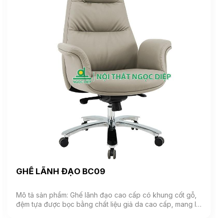
GHẾ LÃNH ĐẠO BC09
Mô tả sản phẩm: Ghế lãnh đạo cao cấp có khung cốt gỗ,
đệm tựa được bọc bằng chất liệu giả da cao cấp, mang lại
cảm giác mềm mại và êm ái. Ghế có khả năng điều chỉnh