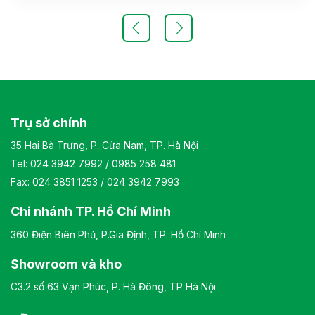
độ cao và độ ngả. Chân ghế được làm từ thép mạ, đảm
bảo tính bền vững và thẩm mỹ.( Sản phẩm nhập khẩu )
Màu sắc: Tùy chọn Chất liệu: Ghế lãnh đạo cao cấp có
khung cốt gỗ, đệm tựa được bọc bằng chất liệu giả da
cao cấp Kiểu dáng Kiểu dáng hiện đại thiết kế đơn giản và
sang trọng Bảo hành: theo tiêu chuẩn NSX
Trụ sở chính
35 Hai Bà Trưng, P. Cửa Nam, TP. Hà Nội
Tel:
024 3942 7992
/
0985 258 481
Fax: 024 3851 1253 / 024 3942 7993
Chi nhánh TP. Hồ Chí Minh
360 Điện Biên Phủ, P.Gia Định, TP. Hồ Chí Minh
Showroom và kho
C3.2 số 63 Vạn Phúc, P. Hà Đông, TP Hà Nội