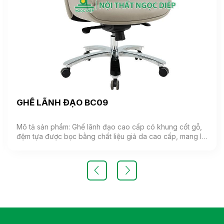
GHẾ LÃNH ĐẠO BC09
Mô tả sản phẩm: Ghế lãnh đạo cao cấp có khung cốt gỗ,
đệm tựa được bọc bằng chất liệu giả da cao cấp, mang lại
cảm giác mềm mại và êm ái. Ghế có khả năng điều chỉnh
độ cao và độ ngả. Chân ghế được làm từ thép mạ, đảm
bảo tính bền vững và thẩm mỹ.( Sản phẩm nhập khẩu )
Màu sắc: Tùy chọn Chất liệu: Ghế lãnh đạo cao cấp có
khung cốt gỗ, đệm tựa được bọc bằng chất liệu giả da
cao cấp Kiểu dáng Kiểu dáng hiện đại thiết kế đơn giản và
sang trọng Bảo hành: theo tiêu chuẩn NSX