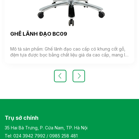
GHẾ LÃNH ĐẠO BC09
Mô tả sản phẩm: Ghế lãnh đạo cao cấp có khung cốt gỗ,
đệm tựa được bọc bằng chất liệu giả da cao cấp, mang lại
cảm giác mềm mại và êm ái. Ghế có khả năng điều chỉnh
độ cao và độ ngả. Chân ghế được làm từ thép mạ, đảm
bảo tính bền vững và thẩm mỹ.( Sản phẩm nhập khẩu )
Màu sắc: Tùy chọn Chất liệu: Ghế lãnh đạo cao cấp có
khung cốt gỗ, đệm tựa được bọc bằng chất liệu giả da
cao cấp Kiểu dáng Kiểu dáng hiện đại thiết kế đơn giản và
sang trọng Bảo hành: theo tiêu chuẩn NSX
Trụ sở chính
35 Hai Bà Trưng, P. Cửa Nam, TP. Hà Nội
Tel:
024 3942 7992
/
0985 258 481