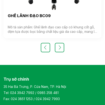
GHẾ LÃNH ĐẠO BC09
Mô tả sản phẩm: Ghế lãnh đạo cao cấp có khung cốt gỗ,
đệm tựa được bọc bằng chất liệu giả da cao cấp, mang lại
cảm giác mềm mại và êm ái. Ghế có khả năng điều chỉnh
độ cao và độ ngả. Chân ghế được làm từ thép mạ, đảm
bảo tính bền vững và thẩm mỹ.( Sản phẩm nhập khẩu )
Màu sắc: Tùy chọn Chất liệu: Ghế lãnh đạo cao cấp có
khung cốt gỗ, đệm tựa được bọc bằng chất liệu giả da
cao cấp Kiểu dáng Kiểu dáng hiện đại thiết kế đơn giản và
sang trọng Bảo hành: theo tiêu chuẩn NSX
Trụ sở chính
35 Hai Bà Trưng, P. Cửa Nam, TP. Hà Nội
Tel:
024 3942 7992
/
0985 258 481
Fax: 024 3851 1253 / 024 3942 7993