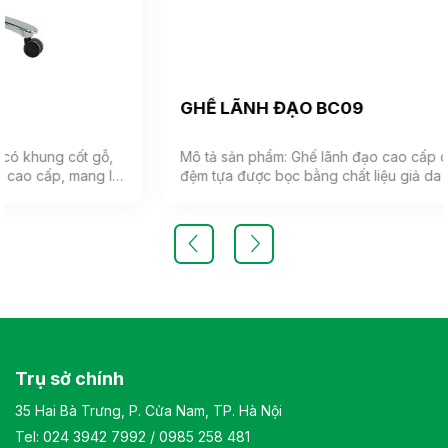
GHẾ LÃNH ĐẠO BC09
Mô tả sản phẩm: Ghế lãnh đạo cao cấp có khung cốt gỗ,
ại
đệm tựa được bọc bằng chất liệu giả da cao cấp, mang lại
cảm giác mềm mại và êm ái. Ghế có khả năng điều chỉnh
độ cao và độ ngả. Chân ghế được làm từ thép mạ, đảm
bảo tính bền vững và thẩm mỹ.( Sản phẩm nhập khẩu )
Màu sắc: Tùy chọn Chất liệu: Ghế lãnh đạo cao cấp có
ẩu
khung cốt gỗ, đệm tựa được bọc bằng chất liệu giả da
cao cấp Kiểu dáng Kiểu dáng hiện đại thiết kế đơn giản và
sang trọng Bảo hành: theo tiêu chuẩn NSX
à
Trụ sở chính
35 Hai Bà Trưng, P. Cửa Nam, TP. Hà Nội
Tel:
024 3942 7992
/
0985 258 481