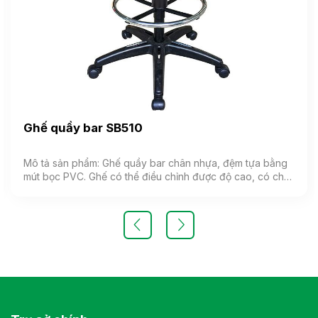
Ghế quầy bar SB510
Mô tả sản phẩm: Ghế quầy bar chân nhựa, đệm tựa bằng
mút bọc PVC. Ghế có thể điều chỉnh được độ cao, có chỗ
để chân. (có 2 loại: ghế dùng bánh xe và ghế không có
bánh xe) Màu sắc: Tùy chọn Chất liệu: Chân nhựa, đệm
bọc PVC Kiểu dáng Ghế chân nâng hạ Bảo hành: theo tiêu
chuẩn NSX