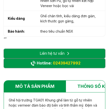
nhiên sơn Pu, gỗ tự nhiên kết hợp
Veneer hoặc bọc vải
Ghế chân tĩnh, kiểu dáng đơn giản,
Kiểu dáng
kích thước gọn gàng,
Bảo hành:
theo tiêu chuẩn NSX
“”
Liên hệ tư vấn
Hotline:
02439427992
MÔ TẢ SẢN PHẨM
THÔNG SỐ KỸ
Ghế hội trường TGA01: Khung ghế làm từ gỗ tự nhiên
hoặc verneer đảm bảo độ bền và tính thẩm mỹ. Đệm và