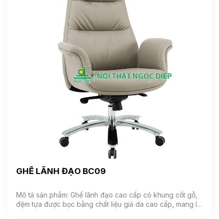
GHẾ LÃNH ĐẠO BC09
Mô tả sản phẩm: Ghế lãnh đạo cao cấp có khung cốt gỗ,
đệm tựa được bọc bằng chất liệu giả da cao cấp, mang lại
cảm giác mềm mại và êm ái. Ghế có khả năng điều chỉnh