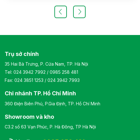
độ cao và độ ngả. Chân ghế được làm từ thép mạ, đảm
bảo tính bền vững và thẩm mỹ.( Sản phẩm nhập khẩu )
Màu sắc: Tùy chọn Chất liệu: Ghế lãnh đạo cao cấp có
khung cốt gỗ, đệm tựa được bọc bằng chất liệu giả da
cao cấp Kiểu dáng Kiểu dáng hiện đại thiết kế đơn giản và
sang trọng Bảo hành: theo tiêu chuẩn NSX
Trụ sở chính
35 Hai Bà Trưng, P. Cửa Nam, TP. Hà Nội
Tel:
024 3942 7992
/
0985 258 481
Fax: 024 3851 1253 / 024 3942 7993
Chi nhánh TP. Hồ Chí Minh
360 Điện Biên Phủ, P.Gia Định, TP. Hồ Chí Minh
Showroom và kho
C3.2 số 63 Vạn Phúc, P. Hà Đông, TP Hà Nội