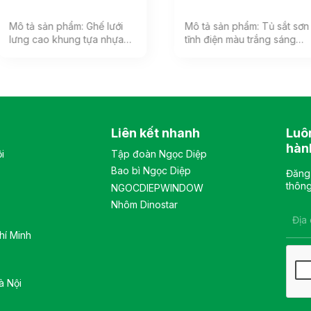
Mô tả sản phẩm: Ghế lưới
Mô tả sản phẩm: Tủ sắt sơn
lưng cao khung tựa nhựa
tĩnh điện màu trắng sáng
bọc vải lưới, đệm mút bọc
phù hợp với không gian
vải êm ái, phía dưới đệm có
văn phòng hiện đại. Tủ
ốp nhựa cao cấp. Tựa đầu
gồm 1 khoang, bên trong
3D có thể điều chỉnh nhiều
có 2 đợt di động và 1 đợt cố
vị trí. Tay ghế cố định, chất
định, khung cánh kính, sử
liệu nhựa cao cấp. Màu sắc:
dụng khóa số. Màu sắc:
Liên kết nhanh
Luô
Tùy chọn Chất liệu: Ghế lưới
Tùy chọn Chất liệu: tủ chất
lưng cao khung tựa nhựa
liệu sắt sơn tĩnh điện. Kiểu
hàn
i
Tập đoàn Ngọc Diệp
bọc vải lưới, đệm mút bọc
dáng Kiểu dáng hiện đại
Bao bì Ngọc Diệp
vải êm ái, tay bằng nhựa
thiết kế đơn giản, sang
Đăng 
cao cấp Kiểu dáng Kiểu
trọng, và hiện đại Bảo hành:
thông
NGOCDIEPWINDOW
dáng hiện đại thiết kế đơn
theo tiêu chuẩn NSX
Nhôm Dinostar
giản và sang trọng Bảo
hành: theo tiêu chuẩn NSX
hí Minh
à Nội