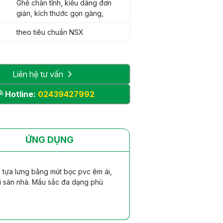
Ghế chân tĩnh, kiểu dáng đơn
giản, kích thước gọn gàng,
theo tiêu chuẩn NSX
Liên hệ tư vấn
Hotline:
02439427992
ỨNG DỤNG
 tựa lưng bằng mút bọc pvc êm ái,
ới sàn nhà. Mầu sắc đa dạng phù