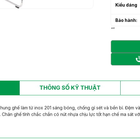
h sạn làm từ gỗ tự
Kiểu dáng
h sạn làm từ gỗ tự
Bảo hành:
“”
THÔNG SỐ KỸ THUẬT
hung ghế làm từ inox 201 sáng bóng, chống gỉ sét và bền bỉ. Đệm và
. Chân ghế tĩnh chắc chắn có nút nhựa chịu lực tốt hạn chế ma sát v