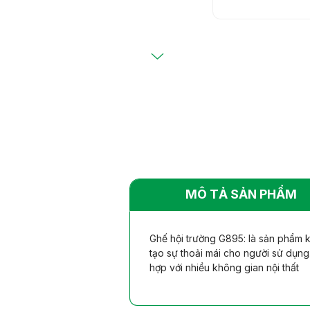
Bàn ghế khác
Bàn ghế khác
nhiên
nhiên
MÔ TẢ SẢN PHẨM
Ghế hội trường G895: là sản phẩm k
tạo sự thoải mái cho người sử dụng
hợp với nhiều không gian nội thất