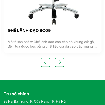
GHẾ LÃNH ĐẠO BC09
Mô tả sản phẩm: Ghế lãnh đạo cao cấp có khung cốt gỗ,
đệm tựa được bọc bằng chất liệu giả da cao cấp, mang lại
cảm giác mềm mại và êm ái. Ghế có khả năng điều chỉnh
độ cao và độ ngả. Chân ghế được làm từ thép mạ, đảm
bảo tính bền vững và thẩm mỹ.( Sản phẩm nhập khẩu )
Màu sắc: Tùy chọn Chất liệu: Ghế lãnh đạo cao cấp có
khung cốt gỗ, đệm tựa được bọc bằng chất liệu giả da
cao cấp Kiểu dáng Kiểu dáng hiện đại thiết kế đơn giản và
sang trọng Bảo hành: theo tiêu chuẩn NSX
Trụ sở chính
35 Hai Bà Trưng, P. Cửa Nam, TP. Hà Nội