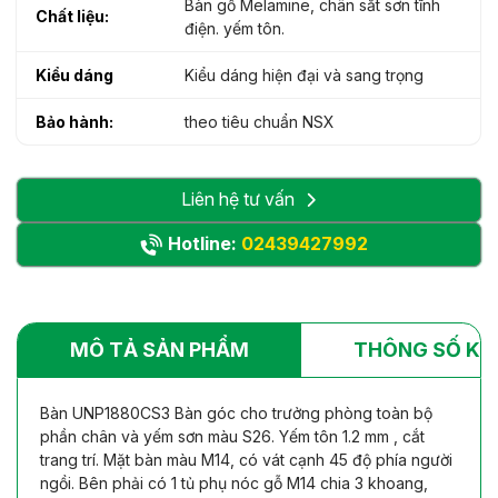
Bàn gỗ Melamine, chân sắt sơn tĩnh
Chất liệu:
điện. yếm tôn.
Kiểu dáng
Kiểu dáng hiện đại và sang trọng
Bảo hành:
theo tiêu chuẩn NSX
Liên hệ tư vấn
Hotline:
02439427992
MÔ TẢ SẢN PHẨM
THÔNG SỐ KỸ
Bàn UNP1880CS3 Bàn góc cho trưởng phòng toàn bộ
phần chân và yếm sơn màu S26. Yếm tôn 1.2 mm , cắt
trang trí. Mặt bàn màu M14, có vát cạnh 45 độ phía người
ngồi. Bên phải có 1 tủ phụ nóc gỗ M14 chia 3 khoang,