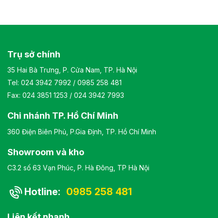
khung cốt gỗ, đệm tựa được bọc bằng chất liệu giả da
cao cấp Kiểu dáng Kiểu dáng hiện đại thiết kế đơn giản và
sang trọng Bảo hành: theo tiêu chuẩn NSX
Trụ sở chính
35 Hai Bà Trưng, P. Cửa Nam, TP. Hà Nội
Tel:
024 3942 7992
/
0985 258 481
Fax: 024 3851 1253 / 024 3942 7993
Chi nhánh TP. Hồ Chí Minh
360 Điện Biên Phủ, P.Gia Định, TP. Hồ Chí Minh
Showroom và kho
C3.2 số 63 Vạn Phúc, P. Hà Đông, TP Hà Nội
Hotline:
0985 258 481
Liên kết nhanh