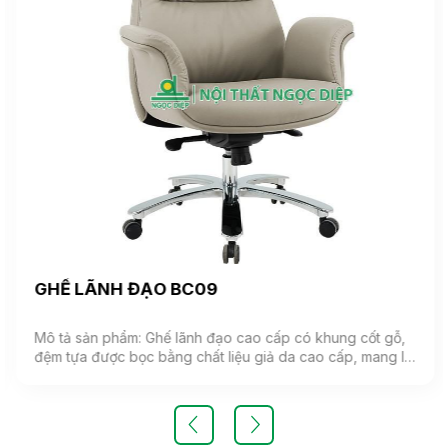
GHẾ LÃNH ĐẠO BC09
Mô tả sản phẩm: Ghế lãnh đạo cao cấp có khung cốt gỗ,
đệm tựa được bọc bằng chất liệu giả da cao cấp, mang lại
cảm giác mềm mại và êm ái. Ghế có khả năng điều chỉnh
độ cao và độ ngả. Chân ghế được làm từ thép mạ, đảm
bảo tính bền vững và thẩm mỹ.( Sản phẩm nhập khẩu )
Màu sắc: Tùy chọn Chất liệu: Ghế lãnh đạo cao cấp có