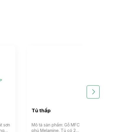
Tủ thấp
Tủ đựng cốc c
Mô tả sản phẩm: Gỗ MFC
Mô tả sản phẩm: T
phủ Melamine. Tủ có 2
làm bằng chất liệu