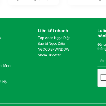
bọc vải lưới, đệm mút bọc
phù hợp với không gian
vải êm ái, phía dưới đệm có
văn phòng hiện đại. Tủ
ốp nhựa cao cấp. Tựa đầu
gồm 1 khoang, bên trong
3D có thể điều chỉnh nhiều
có 2 đợt di động và 1 đợt cố
vị trí. Tay ghế cố định, chất
định, khung cánh kính, sử
liệu nhựa cao cấp. Màu sắc:
dụng khóa số. Màu sắc:
Liên kết nhanh
Luô
Tùy chọn Chất liệu: Ghế lưới
Tùy chọn Chất liệu: tủ chất
lưng cao khung tựa nhựa
liệu sắt sơn tĩnh điện. Kiểu
hàn
i
Tập đoàn Ngọc Diệp
bọc vải lưới, đệm mút bọc
dáng Kiểu dáng hiện đại
Bao bì Ngọc Diệp
vải êm ái, tay bằng nhựa
thiết kế đơn giản, sang
Đăng 
cao cấp Kiểu dáng Kiểu
trọng, và hiện đại Bảo hành:
thông
NGOCDIEPWINDOW
dáng hiện đại thiết kế đơn
theo tiêu chuẩn NSX
Nhôm Dinostar
giản và sang trọng Bảo
hành: theo tiêu chuẩn NSX
hí Minh
à Nội