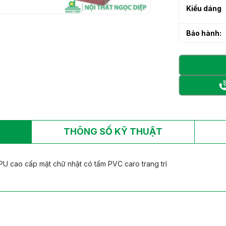
h sạn làm từ gỗ tự
Kiểu dáng
h sạn làm từ gỗ tự
Bảo hành:
THÔNG SỐ KỸ THUẬT
U cao cấp mặt chữ nhật có tấm PVC caro trang trí