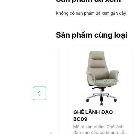
Không có sản phẩm đã xem gần đây
Sản phẩm cùng loại
LÃNH ĐẠO
GHẾ LÃNH ĐẠO
BC09
sản phẩm: Ghế lãnh
Mô tả sản phẩm: Ghế lãnh
o cấp có khung cốt
đạo cao cấp có khung cốt