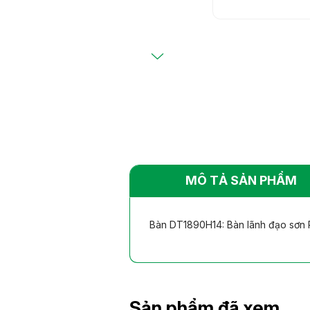
Bàn ghế khác
Bàn ghế khác
nhiên
nhiên
MÔ TẢ SẢN PHẨM
Bàn DT1890H14: Bàn lãnh đạo sơn P
Sản phẩm đã xem