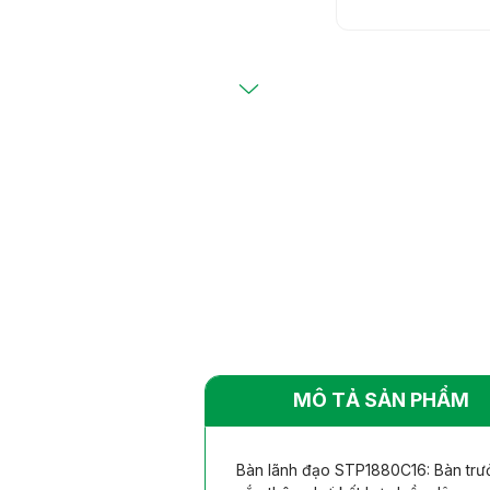
Bàn ghế khác
Bàn ghế khác
nhiên
nhiên
MÔ TẢ SẢN PHẨM
Bàn lãnh đạo STP1880C16: Bàn trưở