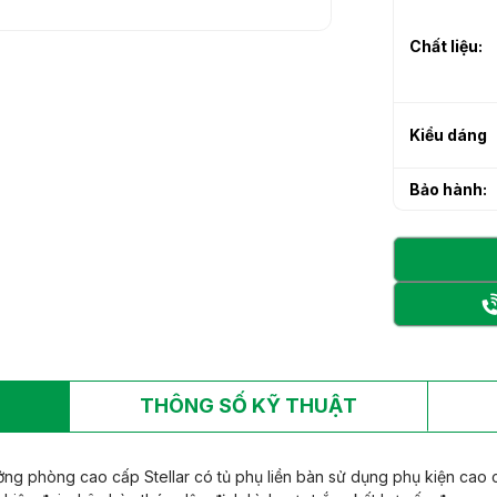
h sạn làm từ gỗ tự
h sạn làm từ gỗ tự
Chất liệu:
Kiểu dáng
Bảo hành:
THÔNG SỐ KỸ THUẬT
ng phòng cao cấp Stellar có tủ phụ liền bàn sử dụng phụ kiện cao 