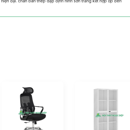
 hiện đại. chân bàn thép dập định hình sơn trắng kết hợp ốp đen