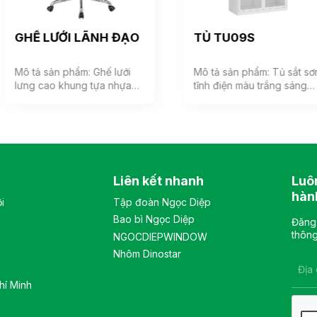
GHẾ LƯỚI LÃNH ĐẠO
TỦ TU09S
Mô tả sản phẩm: Ghế lưới
Mô tả sản phẩm: Tủ sắt sơn
lưng cao khung tựa nhựa
tĩnh điện màu trắng sáng
bọc vải lưới, đệm mút bọc
phù hợp với không gian
vải êm ái, phía dưới đệm có
văn phòng hiện đại. Tủ
ốp nhựa cao cấp. Tựa đầu
gồm 1 khoang, bên trong
3D có thể điều chỉnh nhiều
có 2 đợt di động và 1 đợt cố
vị trí. Tay ghế cố định, chất
định, khung cánh kính, sử
liệu nhựa cao cấp. Màu sắc:
dụng khóa số. Màu sắc:
Liên kết nhanh
Luô
Tùy chọn Chất liệu: Ghế lưới
Tùy chọn Chất liệu: tủ chất
lưng cao khung tựa nhựa
liệu sắt sơn tĩnh điện. Kiểu
hàn
i
Tập đoàn Ngọc Diệp
bọc vải lưới, đệm mút bọc
dáng Kiểu dáng hiện đại
Bao bì Ngọc Diệp
vải êm ái, tay bằng nhựa
thiết kế đơn giản, sang
Đăng 
cao cấp Kiểu dáng Kiểu
trọng, và hiện đại Bảo hành:
thông
NGOCDIEPWINDOW
dáng hiện đại thiết kế đơn
theo tiêu chuẩn NSX
Nhôm Dinostar
giản và sang trọng Bảo
hành: theo tiêu chuẩn NSX
hí Minh