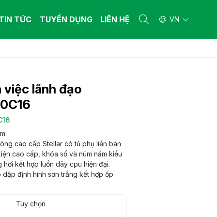
TIN TỨC
TUYỂN DỤNG
LIÊN HỆ
VN
 THẤT BỆNH VIỆN
 THẤT BỆNH VIỆN
ường y tế
ường y tế
 việc lãnh đạo
n khám bệnh
n khám bệnh
iết bị y tế khác
iết bị y tế khác
80C16
 THẤT GIA ĐÌNH
 THẤT GIA ĐÌNH
C16
ng gia dụng làm từ gỗ công nghiệp - gỗ
ng gia dụng làm từ gỗ công nghiệp - gỗ
m:
 nhiên
 nhiên
òng cao cấp Stellar có tủ phụ liền bàn
ng gia dụng làm từ ống thép
ng gia dụng làm từ ống thép
iện cao cấp, khóa số và núm nắm kiểu
 hơi kết hợp luồn dây cpu hiện đại.
 dập định hình sơn trắng kết hợp ốp
Tùy chọn