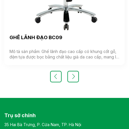
GHẾ LÃNH ĐẠO BC09
Mô tả sản phẩm: Ghế lãnh đạo cao cấp có khung cốt gỗ,
đệm tựa được bọc bằng chất liệu giả da cao cấp, mang lại
cảm giác mềm mại và êm ái. Ghế có khả năng điều chỉnh
độ cao và độ ngả. Chân ghế được làm từ thép mạ, đảm
bảo tính bền vững và thẩm mỹ.( Sản phẩm nhập khẩu )
Màu sắc: Tùy chọn Chất liệu: Ghế lãnh đạo cao cấp có
khung cốt gỗ, đệm tựa được bọc bằng chất liệu giả da
cao cấp Kiểu dáng Kiểu dáng hiện đại thiết kế đơn giản và
sang trọng Bảo hành: theo tiêu chuẩn NSX
Trụ sở chính
35 Hai Bà Trưng, P. Cửa Nam, TP. Hà Nội