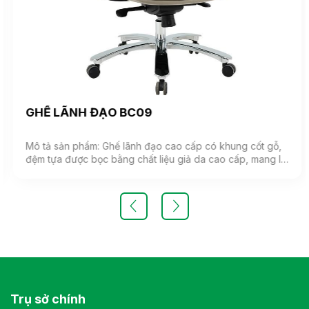
GHẾ LÃNH ĐẠO BC09
Mô tả sản phẩm: Ghế lãnh đạo cao cấp có khung cốt gỗ,
đệm tựa được bọc bằng chất liệu giả da cao cấp, mang lại
cảm giác mềm mại và êm ái. Ghế có khả năng điều chỉnh
độ cao và độ ngả. Chân ghế được làm từ thép mạ, đảm
bảo tính bền vững và thẩm mỹ.( Sản phẩm nhập khẩu )
Màu sắc: Tùy chọn Chất liệu: Ghế lãnh đạo cao cấp có
khung cốt gỗ, đệm tựa được bọc bằng chất liệu giả da
cao cấp Kiểu dáng Kiểu dáng hiện đại thiết kế đơn giản và
sang trọng Bảo hành: theo tiêu chuẩn NSX
Trụ sở chính