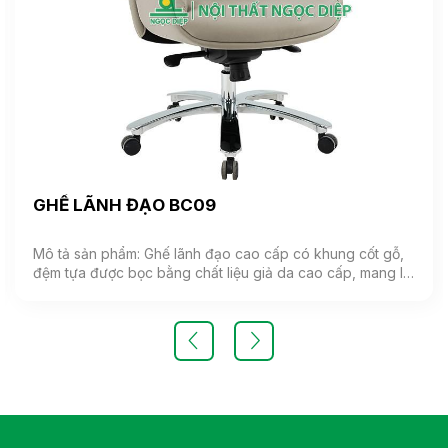
GHẾ LÃNH ĐẠO BC09
Mô tả sản phẩm: Ghế lãnh đạo cao cấp có khung cốt gỗ,
đệm tựa được bọc bằng chất liệu giả da cao cấp, mang lại
cảm giác mềm mại và êm ái. Ghế có khả năng điều chỉnh
độ cao và độ ngả. Chân ghế được làm từ thép mạ, đảm
bảo tính bền vững và thẩm mỹ.( Sản phẩm nhập khẩu )
Màu sắc: Tùy chọn Chất liệu: Ghế lãnh đạo cao cấp có
khung cốt gỗ, đệm tựa được bọc bằng chất liệu giả da
cao cấp Kiểu dáng Kiểu dáng hiện đại thiết kế đơn giản và
sang trọng Bảo hành: theo tiêu chuẩn NSX