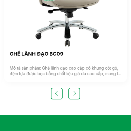
GHẾ LÃNH ĐẠO BC09
Mô tả sản phẩm: Ghế lãnh đạo cao cấp có khung cốt gỗ,
đệm tựa được bọc bằng chất liệu giả da cao cấp, mang lại
cảm giác mềm mại và êm ái. Ghế có khả năng điều chỉnh
độ cao và độ ngả. Chân ghế được làm từ thép mạ, đảm
bảo tính bền vững và thẩm mỹ.( Sản phẩm nhập khẩu )
Màu sắc: Tùy chọn Chất liệu: Ghế lãnh đạo cao cấp có
khung cốt gỗ, đệm tựa được bọc bằng chất liệu giả da
cao cấp Kiểu dáng Kiểu dáng hiện đại thiết kế đơn giản và
sang trọng Bảo hành: theo tiêu chuẩn NSX