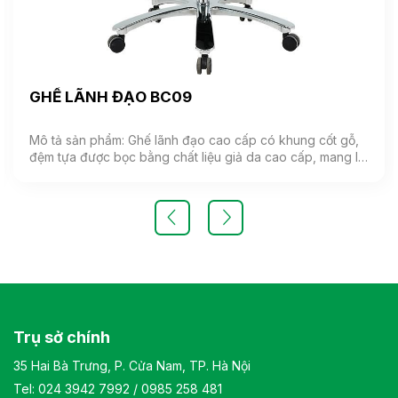
GHẾ LÃNH ĐẠO BC09
Mô tả sản phẩm: Ghế lãnh đạo cao cấp có khung cốt gỗ,
đệm tựa được bọc bằng chất liệu giả da cao cấp, mang lại
cảm giác mềm mại và êm ái. Ghế có khả năng điều chỉnh
độ cao và độ ngả. Chân ghế được làm từ thép mạ, đảm
bảo tính bền vững và thẩm mỹ.( Sản phẩm nhập khẩu )
Màu sắc: Tùy chọn Chất liệu: Ghế lãnh đạo cao cấp có
khung cốt gỗ, đệm tựa được bọc bằng chất liệu giả da
cao cấp Kiểu dáng Kiểu dáng hiện đại thiết kế đơn giản và
sang trọng Bảo hành: theo tiêu chuẩn NSX
Trụ sở chính
35 Hai Bà Trưng, P. Cửa Nam, TP. Hà Nội
Tel:
024 3942 7992
/
0985 258 481