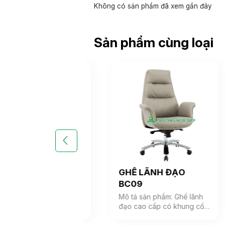
Không có sản phẩm đã xem gần đây
Sản phẩm cùng loại
LÃNH ĐẠO
GHẾ LÃNH ĐẠO
BC09
ản phẩm: Ghế lãnh
Mô tả sản phẩm: Ghế lãnh
o cấp có khung cốt
đạo cao cấp có khung cốt
m tựa được bọc
gỗ, đệm tựa được bọc