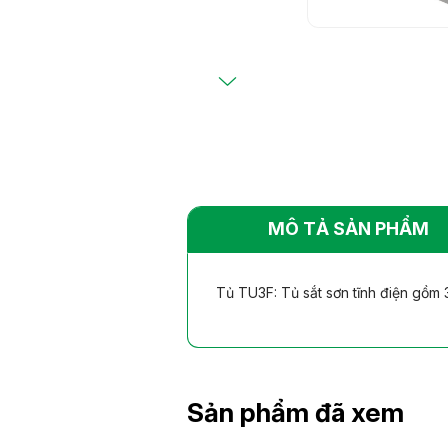
Bàn ghế khác
Bàn ghế khác
nhiên
nhiên
MÔ TẢ SẢN PHẨM
Tủ TU3F: Tủ sắt sơn tĩnh điện gồm 
Sản phẩm đã xem