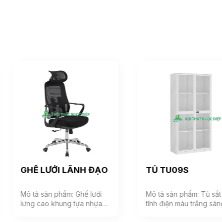
GHẾ LƯỚI LÃNH ĐẠO
TỦ TU09S
Mô tả sản phẩm: Ghế lưới
Mô tả sản phẩm: Tủ sắt sơn
lưng cao khung tựa nhựa
tĩnh điện màu trắng sáng
bọc vải lưới, đệm mút bọc
phù hợp với không gian