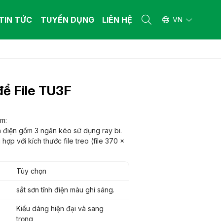
TIN TỨC
TUYỂN DỤNG
LIÊN HỆ
VN
 THẤT BỆNH VIỆN
 THẤT BỆNH VIỆN
ường y tế
ường y tế
để File TU3F
n khám bệnh
n khám bệnh
iết bị y tế khác
iết bị y tế khác
 THẤT GIA ĐÌNH
 THẤT GIA ĐÌNH
m:
nh điện gồm 3 ngăn kéo sử dụng ray bi.
ng gia dụng làm từ gỗ công nghiệp - gỗ
ng gia dụng làm từ gỗ công nghiệp - gỗ
 nhiên
ợp với kích thước file treo (file 370 x
 nhiên
ng gia dụng làm từ ống thép
ng gia dụng làm từ ống thép
Tùy chọn
sắt sơn tĩnh điện màu ghi sáng.
Kiểu dáng hiện đại và sang
trọng