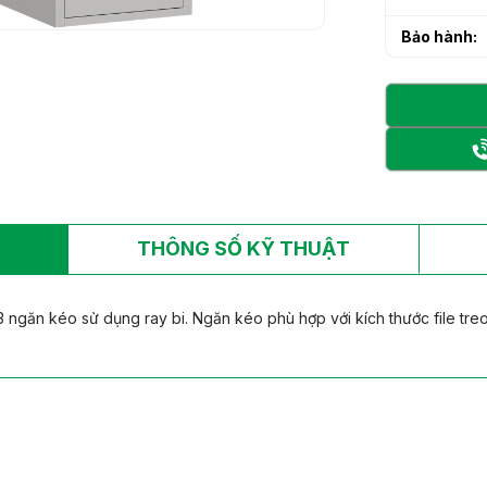
h sạn làm từ gỗ tự
h sạn làm từ gỗ tự
Bảo hành:
THÔNG SỐ KỸ THUẬT
3 ngăn kéo sử dụng ray bi. Ngăn kéo phù hợp với kích thước file treo