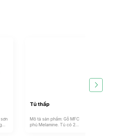
Tủ thấp
Tủ đựng cốc c
Mô tả sản phẩm: Gỗ MFC
Mô tả sản phẩm: T
phủ Melamine. Tủ có 2
làm bằng chất liệu
cánh gỗ mở, 3 ngăn kéo và
phủ ( Verneer ) lớp