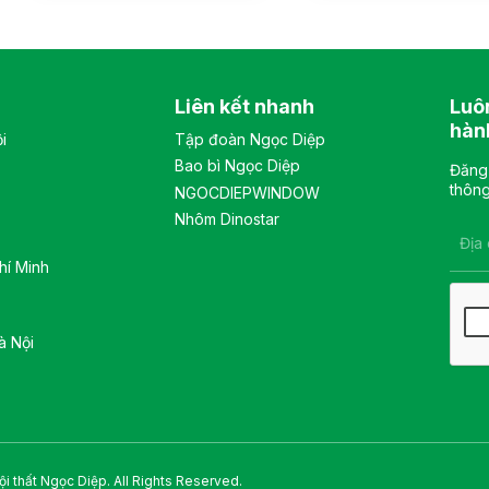
vải êm ái, phía dưới đệm có
văn phòng hiện đại. Tủ
ốp nhựa cao cấp. Tựa đầu
gồm 1 khoang, bên trong
3D có thể điều chỉnh nhiều
có 2 đợt di động và 1 đợt cố
vị trí. Tay ghế cố định, chất
định, khung cánh kính, sử
liệu nhựa cao cấp. Màu sắc:
dụng khóa số. Màu sắc:
Liên kết nhanh
Luô
Tùy chọn Chất liệu: Ghế lưới
Tùy chọn Chất liệu: tủ chất
lưng cao khung tựa nhựa
liệu sắt sơn tĩnh điện. Kiểu
hàn
i
Tập đoàn Ngọc Diệp
bọc vải lưới, đệm mút bọc
dáng Kiểu dáng hiện đại
Bao bì Ngọc Diệp
vải êm ái, tay bằng nhựa
thiết kế đơn giản, sang
Đăng 
cao cấp Kiểu dáng Kiểu
trọng, và hiện đại Bảo hành:
thông
NGOCDIEPWINDOW
dáng hiện đại thiết kế đơn
theo tiêu chuẩn NSX
Nhôm Dinostar
giản và sang trọng Bảo
hành: theo tiêu chuẩn NSX
hí Minh
à Nội
i thất Ngọc Diệp. All Rights Reserved.