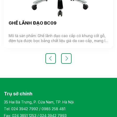
GHẾ LÃNH ĐẠO BC09
Mô tả sản phẩm: Ghế lãnh đạo cao cấp có khung cốt gỗ,
đệm tựa được bọc bằng chất liệu giả da cao cấp, mang lại
cảm giác mềm mại và êm ái. Ghế có khả năng điều chỉnh
độ cao và độ ngả. Chân ghế được làm từ thép mạ, đảm
bảo tính bền vững và thẩm mỹ.( Sản phẩm nhập khẩu )
Màu sắc: Tùy chọn Chất liệu: Ghế lãnh đạo cao cấp có
khung cốt gỗ, đệm tựa được bọc bằng chất liệu giả da
cao cấp Kiểu dáng Kiểu dáng hiện đại thiết kế đơn giản và
sang trọng Bảo hành: theo tiêu chuẩn NSX
Trụ sở chính
35 Hai Bà Trưng, P. Cửa Nam, TP. Hà Nội
Tel:
024 3942 7992
/
0985 258 481
Fax: 024 3851 1253 / 024 3942 7993