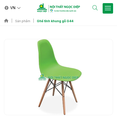
VN
Ghế tĩnh khung gỗ G44
Sản phẩm