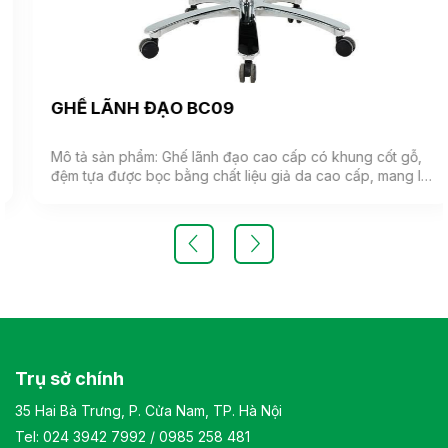
GHẾ LÃNH ĐẠO BC09
Mô tả sản phẩm: Ghế lãnh đạo cao cấp có khung cốt gỗ,
đệm tựa được bọc bằng chất liệu giả da cao cấp, mang lại
cảm giác mềm mại và êm ái. Ghế có khả năng điều chỉnh
độ cao và độ ngả. Chân ghế được làm từ thép mạ, đảm
bảo tính bền vững và thẩm mỹ.( Sản phẩm nhập khẩu )
Màu sắc: Tùy chọn Chất liệu: Ghế lãnh đạo cao cấp có
khung cốt gỗ, đệm tựa được bọc bằng chất liệu giả da
cao cấp Kiểu dáng Kiểu dáng hiện đại thiết kế đơn giản và
sang trọng Bảo hành: theo tiêu chuẩn NSX
Trụ sở chính
35 Hai Bà Trưng, P. Cửa Nam, TP. Hà Nội
Tel:
024 3942 7992
/
0985 258 481