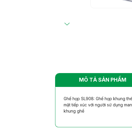
Bàn ghế khác
Bàn ghế khác
nhiên
nhiên
MÔ TẢ SẢN PHẨM
Ghế họp SL908: Ghế họp khung thép
mặt tiếp xúc với người sử dụng man
khung ghế