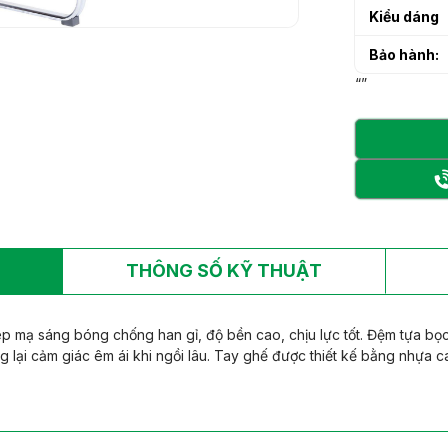
h sạn làm từ gỗ tự
Kiểu dáng
h sạn làm từ gỗ tự
Bảo hành:
“”
THÔNG SỐ KỸ THUẬT
 mạ sáng bóng chống han gỉ, độ bền cao, chịu lực tốt. Đệm tựa bọ
g lại cảm giác êm ái khi ngồi lâu. Tay ghế được thiết kế bằng nhựa c