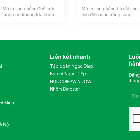
Mô tả sản phẩm: Ghế lưới
Mô tả sản phẩm: Tủ sắt sơn
lưng cao khung tựa nhựa
tĩnh điện màu trắng sáng
bọc vải lưới, đệm mút bọc
phù hợp với không gian
vải êm ái, phía dưới đệm có
văn phòng hiện đại. Tủ
ốp nhựa cao cấp. Tựa đầu
gồm 1 khoang, bên trong
3D có thể điều chỉnh nhiều
có 2 đợt di động và 1 đợt cố
vị trí. Tay ghế cố định, chất
định, khung cánh kính, sử
liệu nhựa cao cấp. Màu sắc:
dụng khóa số. Màu sắc:
Liên kết nhanh
Luô
Tùy chọn Chất liệu: Ghế lưới
Tùy chọn Chất liệu: tủ chất
lưng cao khung tựa nhựa
liệu sắt sơn tĩnh điện. Kiểu
hàn
i
Tập đoàn Ngọc Diệp
bọc vải lưới, đệm mút bọc
dáng Kiểu dáng hiện đại
Bao bì Ngọc Diệp
vải êm ái, tay bằng nhựa
thiết kế đơn giản, sang
Đăng 
cao cấp Kiểu dáng Kiểu
trọng, và hiện đại Bảo hành:
thông
NGOCDIEPWINDOW
dáng hiện đại thiết kế đơn
theo tiêu chuẩn NSX
Nhôm Dinostar
giản và sang trọng Bảo
hành: theo tiêu chuẩn NSX
hí Minh
à Nội