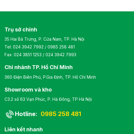
cao cấp Kiểu dáng Kiểu dáng hiện đại thiết kế đơn giản và
sang trọng Bảo hành: theo tiêu chuẩn NSX
Trụ sở chính
35 Hai Bà Trưng, P. Cửa Nam, TP. Hà Nội
Tel:
024 3942 7992
/
0985 258 481
Fax: 024 3851 1253 / 024 3942 7993
Chi nhánh TP. Hồ Chí Minh
360 Điện Biên Phủ, P.Gia Định, TP. Hồ Chí Minh
Showroom và kho
C3.2 số 63 Vạn Phúc, P. Hà Đông, TP Hà Nội
Hotline:
0985 258 481
Liên kết nhanh