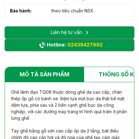
Bảo hành:
theo tiêu chuẩn NSX
Liên hệ tư vấn
Hotline:
02439427992
MÔ TẢ SẢN PHẨM
THÔNG SỐ KỸ
Ghế lãnh đạo TQ08 thuộc dòng ghế da cao cấp, chân
thép ốp gỗ có bánh xe. Đệm tựa mút bọc da thật bề mặt
đệm tựa, phía sau và 2 bên cạnh ghế bọc da công
nghiệp, với các đường may trang trí hình quả trám ở phần
lưng ghế
Tay ghế bằng gỗ sơn cao cấp ốp da 2 tầng, bát điều
chỉnh độ cao cần hơi và độ ngả của ghế tạo cảm giác