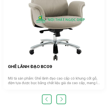
GHẾ LÃNH ĐẠO BC09
Mô tả sản phẩm: Ghế lãnh đạo cao cấp có khung cốt gỗ,
đệm tựa được bọc bằng chất liệu giả da cao cấp, mang lại
cảm giác mềm mại và êm ái. Ghế có khả năng điều chỉnh
độ cao và độ ngả. Chân ghế được làm từ thép mạ, đảm
bảo tính bền vững và thẩm mỹ.( Sản phẩm nhập khẩu )
Màu sắc: Tùy chọn Chất liệu: Ghế lãnh đạo cao cấp có
khung cốt gỗ, đệm tựa được bọc bằng chất liệu giả da