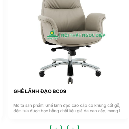
GHẾ LÃNH ĐẠO BC09
Mô tả sản phẩm: Ghế lãnh đạo cao cấp có khung cốt gỗ,
đệm tựa được bọc bằng chất liệu giả da cao cấp, mang lại
cảm giác mềm mại và êm ái. Ghế có khả năng điều chỉnh
độ cao và độ ngả. Chân ghế được làm từ thép mạ, đảm
bảo tính bền vững và thẩm mỹ.( Sản phẩm nhập khẩu )