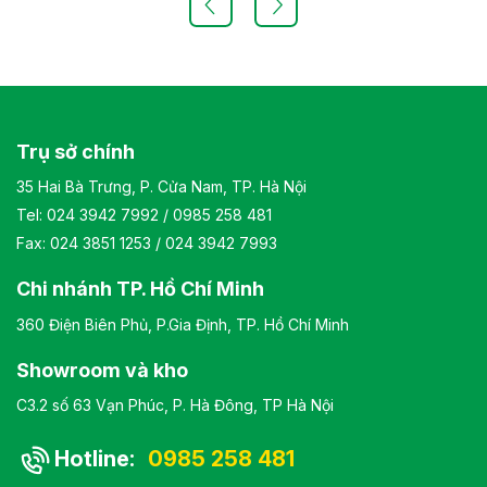
Màu sắc: Tùy chọn Chất liệu: Ghế lãnh đạo cao cấp có
khung cốt gỗ, đệm tựa được bọc bằng chất liệu giả da
cao cấp Kiểu dáng Kiểu dáng hiện đại thiết kế đơn giản và
sang trọng Bảo hành: theo tiêu chuẩn NSX
Trụ sở chính
35 Hai Bà Trưng, P. Cửa Nam, TP. Hà Nội
Tel:
024 3942 7992
/
0985 258 481
Fax: 024 3851 1253 / 024 3942 7993
Chi nhánh TP. Hồ Chí Minh
360 Điện Biên Phủ, P.Gia Định, TP. Hồ Chí Minh
Showroom và kho
C3.2 số 63 Vạn Phúc, P. Hà Đông, TP Hà Nội
Hotline:
0985 258 481