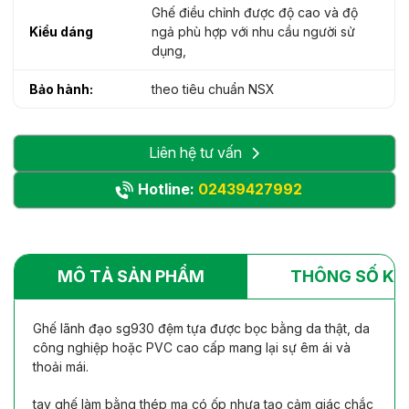
Ghế điều chỉnh được độ cao và độ
Kiểu dáng
ngả phù hợp với nhu cầu người sử
dụng,
Bảo hành:
theo tiêu chuẩn NSX
Liên hệ tư vấn
Hotline:
02439427992
MÔ TẢ SẢN PHẨM
THÔNG SỐ KỸ
Ghế lãnh đạo sg930 đệm tựa được bọc bằng da thật, da
công nghiệp hoặc PVC cao cấp mang lại sự êm ái và
thoải mái.
tay ghế làm bằng thép mạ có ốp nhựa tạo cảm giác chắc