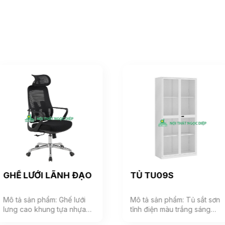
GHẾ LƯỚI LÃNH ĐẠO
TỦ TU09S
Mô tả sản phẩm: Ghế lưới
Mô tả sản phẩm: Tủ sắt sơn
lưng cao khung tựa nhựa
tĩnh điện màu trắng sáng
bọc vải lưới, đệm mút bọc
phù hợp với không gian