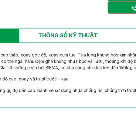
THÔNG SỐ KỸ THUẬT
ao thấp, xoay góc độ, xoay cụm tựa. Tựa lưng khung hợp kim nhôm
g có thể ngả, hãm. Đệm ghế khung nhựa bọc vải lưới , thoáng khí độ
 Class3 chứng nhận bởi BIFMA, có khả năng chịu lực lên đến 150kg, 
 độ cao, xoay và trượt trước – sau
 gỉ, độ bền cao. Bánh xe sử dụng nhựa chống ồn, chống trơn trượt