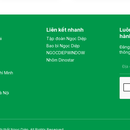
vải êm ái, phía dưới đệm có
văn phòng hiện đại. Tủ
ốp nhựa cao cấp. Tựa đầu
gồm 1 khoang, bên trong
3D có thể điều chỉnh nhiều
có 2 đợt di động và 1 đợt cố
vị trí. Tay ghế cố định, chất
định, khung cánh kính, sử
liệu nhựa cao cấp. Màu sắc:
dụng khóa số. Màu sắc:
Liên kết nhanh
Luô
Tùy chọn Chất liệu: Ghế lưới
Tùy chọn Chất liệu: tủ chất
lưng cao khung tựa nhựa
liệu sắt sơn tĩnh điện. Kiểu
hàn
i
Tập đoàn Ngọc Diệp
bọc vải lưới, đệm mút bọc
dáng Kiểu dáng hiện đại
Bao bì Ngọc Diệp
vải êm ái, tay bằng nhựa
thiết kế đơn giản, sang
Đăng 
cao cấp Kiểu dáng Kiểu
trọng, và hiện đại Bảo hành:
thông
NGOCDIEPWINDOW
dáng hiện đại thiết kế đơn
theo tiêu chuẩn NSX
Nhôm Dinostar
giản và sang trọng Bảo
hành: theo tiêu chuẩn NSX
hí Minh
à Nội
i thất Ngọc Diệp. All Rights Reserved.