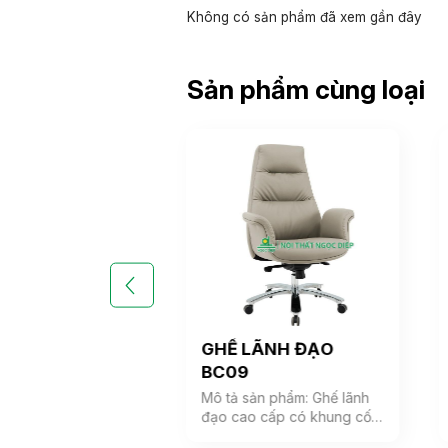
Không có sản phẩm đã xem gần đây
Sản phẩm cùng loại
LÃNH ĐẠO
GHẾ LÃNH ĐẠO
BC09
ản phẩm: Ghế lãnh
Mô tả sản phẩm: Ghế lãnh
 cấp có khung cốt
đạo cao cấp có khung cốt
 tựa được bọc
gỗ, đệm tựa được bọc