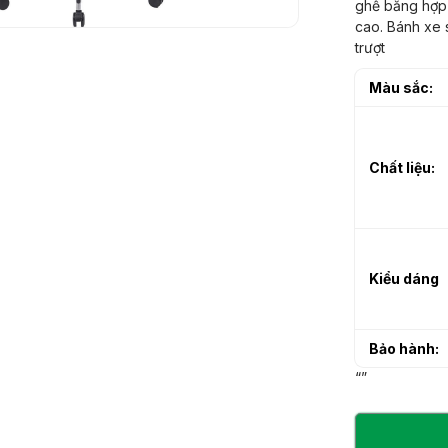
ghế bằng hợp
h sạn làm từ gỗ tự
h sạn làm từ gỗ tự
cao. Bánh xe 
trượt
Màu sắc:
Chất liệu:
Kiểu dáng
Bảo hành:
“”