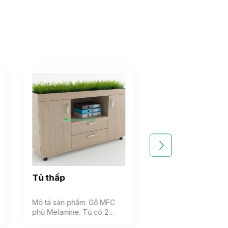
Tủ thấp
Tủ đựng cốc c
Mô tả sản phẩm: Gỗ MFC
Mô tả sản phẩm: Tủ
phủ Melamine. Tủ có 2
làm bằng chất liệu 
cánh gỗ mở, 3 ngăn kéo và
phủ ( Verneer ) lớp 