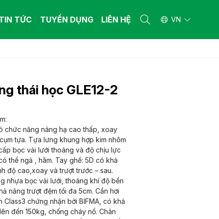
TIN TỨC
TUYỂN DỤNG
LIÊN HỆ
VN
 THẤT BỆNH VIỆN
 THẤT BỆNH VIỆN
ường y tế
ường y tế
ng thái học GLE12-2
n khám bệnh
n khám bệnh
iết bị y tế khác
iết bị y tế khác
 THẤT GIA ĐÌNH
 THẤT GIA ĐÌNH
m:
ó chức năng nâng hạ cao thấp, xoay
ng gia dụng làm từ gỗ công nghiệp - gỗ
ng gia dụng làm từ gỗ công nghiệp - gỗ
 nhiên
 cụm tựa. Tựa lưng khung hợp kim nhôm
 nhiên
cấp bọc vải lưới thoáng và độ chịu lực
ng gia dụng làm từ ống thép
ng gia dụng làm từ ống thép
 có thể ngả , hãm. Tay ghế: 5D có khả
h độ cao,xoay và trượt trước – sau.
 nhựa bọc vải lưới, thoáng khí độ bền
hả năng trượt đệm tối đa 5cm. Cần hơi
n Class3 chứng nhận bởi BIFMA, có khả
 lên đến 150kg, chống cháy nổ. Chân