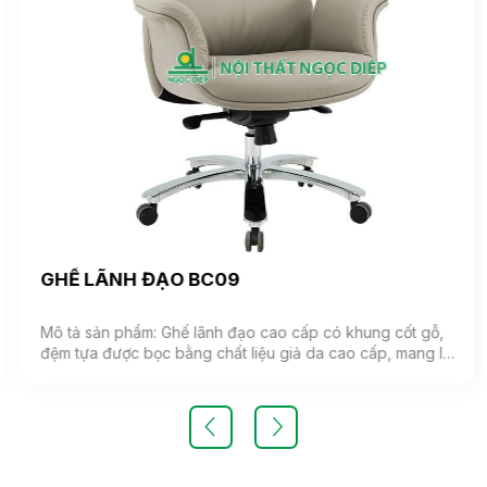
GHẾ LÃNH ĐẠO BC09
Mô tả sản phẩm: Ghế lãnh đạo cao cấp có khung cốt gỗ,
đệm tựa được bọc bằng chất liệu giả da cao cấp, mang lại
cảm giác mềm mại và êm ái. Ghế có khả năng điều chỉnh
độ cao và độ ngả. Chân ghế được làm từ thép mạ, đảm
bảo tính bền vững và thẩm mỹ.( Sản phẩm nhập khẩu )
Màu sắc: Tùy chọn Chất liệu: Ghế lãnh đạo cao cấp có
khung cốt gỗ, đệm tựa được bọc bằng chất liệu giả da
cao cấp Kiểu dáng Kiểu dáng hiện đại thiết kế đơn giản và