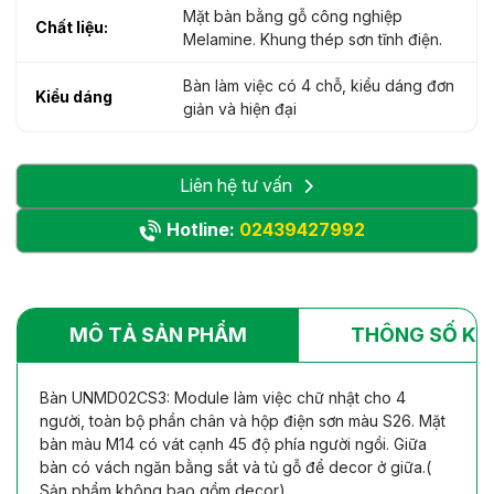
Mặt bàn bằng gỗ công nghiệp
Chất liệu:
Melamine. Khung thép sơn tĩnh điện.
Bàn làm việc có 4 chỗ, kiểu dáng đơn
Kiểu dáng
giản và hiện đại
Liên hệ tư vấn
Hotline:
02439427992
MÔ TẢ SẢN PHẨM
THÔNG SỐ KỸ
Bàn UNMD02CS3: Module làm việc chữ nhật cho 4
người, toàn bộ phần chân và hộp điện sơn màu S26. Mặt
bàn màu M14 có vát cạnh 45 độ phía người ngồi. Giữa
bàn có vách ngăn bằng sắt và tủ gỗ để decor ở giữa.(
Sản phẩm không bao gồm decor)