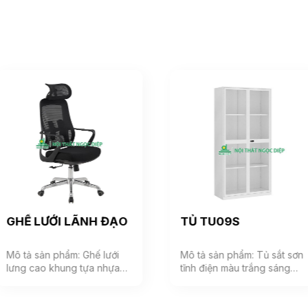
GHẾ LƯỚI LÃNH ĐẠO
TỦ TU09S
Mô tả sản phẩm: Ghế lưới
Mô tả sản phẩm: Tủ sắt sơn
lưng cao khung tựa nhựa
tĩnh điện màu trắng sáng
bọc vải lưới, đệm mút bọc
phù hợp với không gian
vải êm ái, phía dưới đệm có
văn phòng hiện đại. Tủ
ốp nhựa cao cấp. Tựa đầu
gồm 1 khoang, bên trong