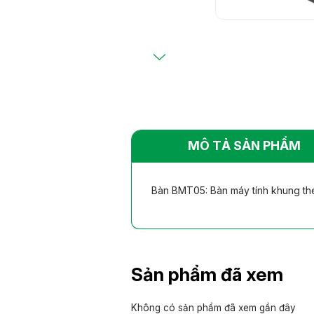
Bàn ghế khác
Bàn ghế khác
nhiên
nhiên
MÔ TẢ SẢN PHẨM
Bàn BMT05: Bàn máy tính khung thé
Sản phẩm đã xem
Không có sản phẩm đã xem gần đây