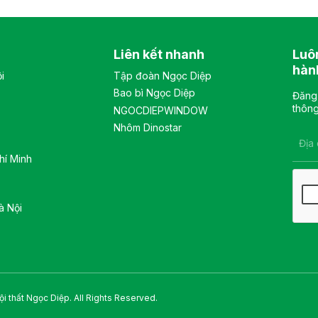
3D có thể điều chỉnh nhiều
có 2 đợt di động và 1 đợt cố
vị trí. Tay ghế cố định, chất
định, khung cánh kính, sử
liệu nhựa cao cấp. Màu sắc:
dụng khóa số. Màu sắc:
Liên kết nhanh
Luô
Tùy chọn Chất liệu: Ghế lưới
Tùy chọn Chất liệu: tủ chất
lưng cao khung tựa nhựa
liệu sắt sơn tĩnh điện. Kiểu
hàn
i
Tập đoàn Ngọc Diệp
bọc vải lưới, đệm mút bọc
dáng Kiểu dáng hiện đại
Bao bì Ngọc Diệp
vải êm ái, tay bằng nhựa
thiết kế đơn giản, sang
Đăng 
cao cấp Kiểu dáng Kiểu
trọng, và hiện đại Bảo hành:
thông
NGOCDIEPWINDOW
dáng hiện đại thiết kế đơn
theo tiêu chuẩn NSX
Nhôm Dinostar
giản và sang trọng Bảo
hành: theo tiêu chuẩn NSX
hí Minh
à Nội
i thất Ngọc Diệp. All Rights Reserved.