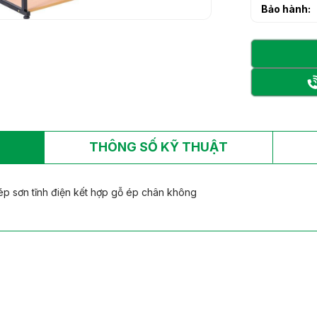
Bảo hành:
h sạn làm từ gỗ tự
h sạn làm từ gỗ tự
THÔNG SỐ KỸ THUẬT
p sơn tĩnh điện kết hợp gỗ ép chân không