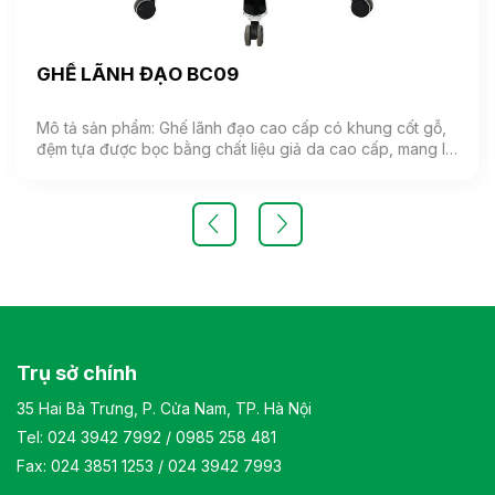
GHẾ LÃNH ĐẠO BC09
Mô tả sản phẩm: Ghế lãnh đạo cao cấp có khung cốt gỗ,
đệm tựa được bọc bằng chất liệu giả da cao cấp, mang lại
cảm giác mềm mại và êm ái. Ghế có khả năng điều chỉnh
độ cao và độ ngả. Chân ghế được làm từ thép mạ, đảm
bảo tính bền vững và thẩm mỹ.( Sản phẩm nhập khẩu )
Màu sắc: Tùy chọn Chất liệu: Ghế lãnh đạo cao cấp có
khung cốt gỗ, đệm tựa được bọc bằng chất liệu giả da
cao cấp Kiểu dáng Kiểu dáng hiện đại thiết kế đơn giản và
sang trọng Bảo hành: theo tiêu chuẩn NSX
Trụ sở chính
35 Hai Bà Trưng, P. Cửa Nam, TP. Hà Nội
Tel:
024 3942 7992
/
0985 258 481
Fax: 024 3851 1253 / 024 3942 7993