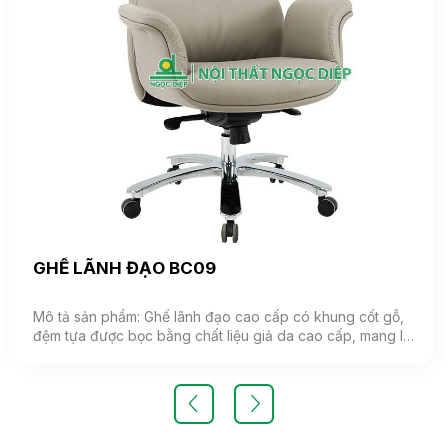
GHẾ LÃNH ĐẠO BC09
Mô tả sản phẩm: Ghế lãnh đạo cao cấp có khung cốt gỗ,
đệm tựa được bọc bằng chất liệu giả da cao cấp, mang lại
cảm giác mềm mại và êm ái. Ghế có khả năng điều chỉnh
độ cao và độ ngả. Chân ghế được làm từ thép mạ, đảm
bảo tính bền vững và thẩm mỹ.( Sản phẩm nhập khẩu )
Màu sắc: Tùy chọn Chất liệu: Ghế lãnh đạo cao cấp có
khung cốt gỗ, đệm tựa được bọc bằng chất liệu giả da