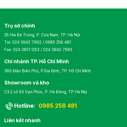
cao cấp Kiểu dáng Kiểu dáng hiện đại thiết kế đơn giản và
sang trọng Bảo hành: theo tiêu chuẩn NSX
Trụ sở chính
35 Hai Bà Trưng, P. Cửa Nam, TP. Hà Nội
Tel:
024 3942 7992
/
0985 258 481
Fax: 024 3851 1253 / 024 3942 7993
Chi nhánh TP. Hồ Chí Minh
360 Điện Biên Phủ, P.Gia Định, TP. Hồ Chí Minh
Showroom và kho
C3.2 số 63 Vạn Phúc, P. Hà Đông, TP Hà Nội
Hotline:
0985 258 481
Liên kết nhanh