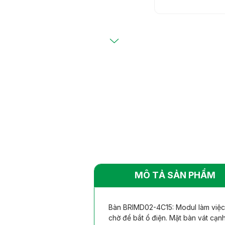
Bàn ghế khác
Bàn ghế khác
nhiên
nhiên
MÔ TẢ SẢN PHẨM
Bàn BRIMD02-4C15: Modul làm việc 4 
chờ để bắt ổ điện. Mặt bàn vát cạn