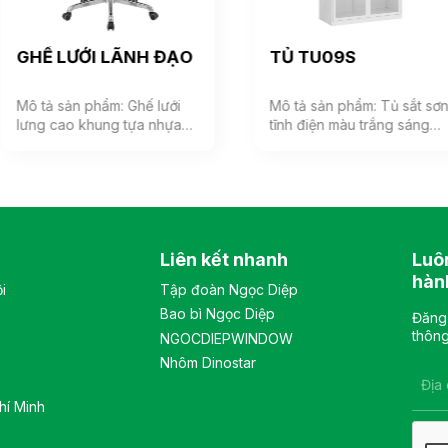
GHẾ LƯỚI LÃNH ĐẠO
TỦ TU09S
Mô tả sản phẩm: Ghế lưới
Mô tả sản phẩm: Tủ sắt sơn
lưng cao khung tựa nhựa
tĩnh điện màu trắng sáng
bọc vải lưới, đệm mút bọc
phù hợp với không gian
vải êm ái, phía dưới đệm có
văn phòng hiện đại. Tủ
ốp nhựa cao cấp. Tựa đầu
gồm 1 khoang, bên trong
3D có thể điều chỉnh nhiều
có 2 đợt di động và 1 đợt cố
vị trí. Tay ghế cố định, chất
định, khung cánh kính, sử
liệu nhựa cao cấp. Màu sắc:
dụng khóa số. Màu sắc:
Liên kết nhanh
Luô
Tùy chọn Chất liệu: Ghế lưới
Tùy chọn Chất liệu: tủ chất
lưng cao khung tựa nhựa
liệu sắt sơn tĩnh điện. Kiểu
hàn
i
Tập đoàn Ngọc Diệp
bọc vải lưới, đệm mút bọc
dáng Kiểu dáng hiện đại
Bao bì Ngọc Diệp
vải êm ái, tay bằng nhựa
thiết kế đơn giản, sang
Đăng 
cao cấp Kiểu dáng Kiểu
trọng, và hiện đại Bảo hành:
thông
NGOCDIEPWINDOW
dáng hiện đại thiết kế đơn
theo tiêu chuẩn NSX
Nhôm Dinostar
giản và sang trọng Bảo
hành: theo tiêu chuẩn NSX
hí Minh