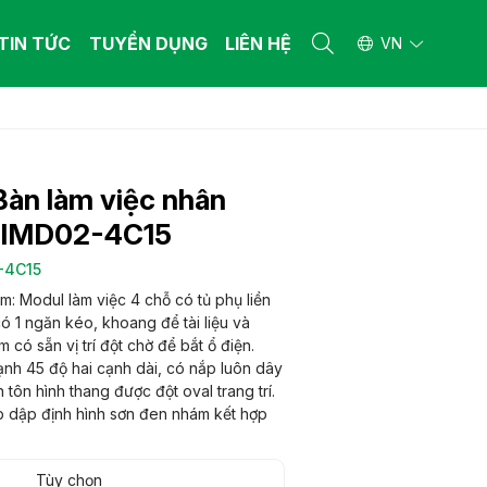
TIN TỨC
TUYỂN DỤNG
LIÊN HỆ
VN
 THẤT BỆNH VIỆN
 THẤT BỆNH VIỆN
ường y tế
ường y tế
àn làm việc nhân
n khám bệnh
n khám bệnh
iết bị y tế khác
iết bị y tế khác
RIMD02-4C15
 THẤT GIA ĐÌNH
 THẤT GIA ĐÌNH
-4C15
ng gia dụng làm từ gỗ công nghiệp - gỗ
ng gia dụng làm từ gỗ công nghiệp - gỗ
m: Modul làm việc 4 chỗ có tủ phụ liền
 nhiên
 nhiên
 có 1 ngăn kéo, khoang để tài liệu và
ng gia dụng làm từ ống thép
ng gia dụng làm từ ống thép
có sẵn vị trí đột chờ để bắt ổ điện.
ạnh 45 độ hai cạnh dài, có nắp luôn dây
tôn hình thang được đột oval trang trí.
 dập định hình sơn đen nhám kết hợp
Tùy chọn