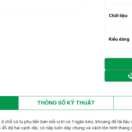
h sạn làm từ gỗ tự
h sạn làm từ gỗ tự
Chất liệu:
Kiểu dáng
THÔNG SỐ KỸ THUẬT
chỗ có tủ phụ liền bàn mỗi vị trí có 1 ngăn kéo, khoang để tài liệu 
h 45 độ hai cạnh dài, có nắp luôn dây chung và vách tôn hình thang đ