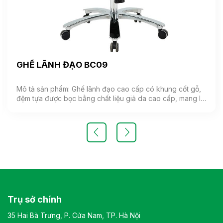
GHẾ LÃNH ĐẠO BC09
Mô tả sản phẩm: Ghế lãnh đạo cao cấp có khung cốt gỗ,
đệm tựa được bọc bằng chất liệu giả da cao cấp, mang lại
cảm giác mềm mại và êm ái. Ghế có khả năng điều chỉnh
độ cao và độ ngả. Chân ghế được làm từ thép mạ, đảm
bảo tính bền vững và thẩm mỹ.( Sản phẩm nhập khẩu )
Màu sắc: Tùy chọn Chất liệu: Ghế lãnh đạo cao cấp có
khung cốt gỗ, đệm tựa được bọc bằng chất liệu giả da
cao cấp Kiểu dáng Kiểu dáng hiện đại thiết kế đơn giản và
sang trọng Bảo hành: theo tiêu chuẩn NSX
Trụ sở chính
35 Hai Bà Trưng, P. Cửa Nam, TP. Hà Nội