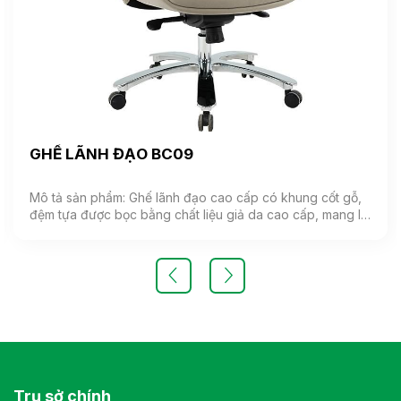
GHẾ LÃNH ĐẠO BC09
Mô tả sản phẩm: Ghế lãnh đạo cao cấp có khung cốt gỗ,
đệm tựa được bọc bằng chất liệu giả da cao cấp, mang lại
cảm giác mềm mại và êm ái. Ghế có khả năng điều chỉnh
độ cao và độ ngả. Chân ghế được làm từ thép mạ, đảm
bảo tính bền vững và thẩm mỹ.( Sản phẩm nhập khẩu )
Màu sắc: Tùy chọn Chất liệu: Ghế lãnh đạo cao cấp có
khung cốt gỗ, đệm tựa được bọc bằng chất liệu giả da
cao cấp Kiểu dáng Kiểu dáng hiện đại thiết kế đơn giản và
sang trọng Bảo hành: theo tiêu chuẩn NSX
Trụ sở chính