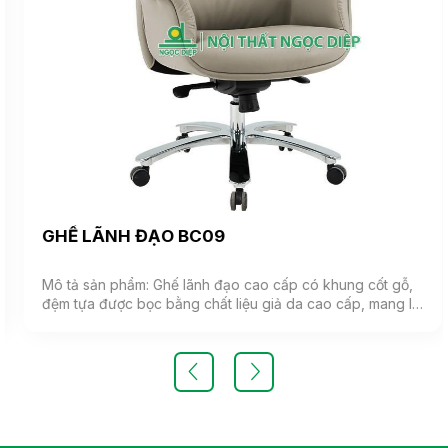
GHẾ LÃNH ĐẠO BC09
Mô tả sản phẩm: Ghế lãnh đạo cao cấp có khung cốt gỗ,
đệm tựa được bọc bằng chất liệu giả da cao cấp, mang lại
cảm giác mềm mại và êm ái. Ghế có khả năng điều chỉnh
độ cao và độ ngả. Chân ghế được làm từ thép mạ, đảm
bảo tính bền vững và thẩm mỹ.( Sản phẩm nhập khẩu )
Màu sắc: Tùy chọn Chất liệu: Ghế lãnh đạo cao cấp có
khung cốt gỗ, đệm tựa được bọc bằng chất liệu giả da
cao cấp Kiểu dáng Kiểu dáng hiện đại thiết kế đơn giản và
sang trọng Bảo hành: theo tiêu chuẩn NSX