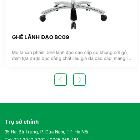
GHẾ LÃNH ĐẠO BC09
Mô tả sản phẩm: Ghế lãnh đạo cao cấp có khung cốt gỗ,
đệm tựa được bọc bằng chất liệu giả da cao cấp, mang lại
cảm giác mềm mại và êm ái. Ghế có khả năng điều chỉnh
độ cao và độ ngả. Chân ghế được làm từ thép mạ, đảm
bảo tính bền vững và thẩm mỹ.( Sản phẩm nhập khẩu )
Màu sắc: Tùy chọn Chất liệu: Ghế lãnh đạo cao cấp có
khung cốt gỗ, đệm tựa được bọc bằng chất liệu giả da
cao cấp Kiểu dáng Kiểu dáng hiện đại thiết kế đơn giản và
sang trọng Bảo hành: theo tiêu chuẩn NSX
Trụ sở chính
35 Hai Bà Trưng, P. Cửa Nam, TP. Hà Nội
Tel:
024 3942 7992
/
0985 258 481