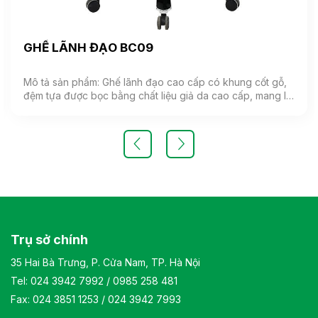
GHẾ LÃNH ĐẠO BC09
Mô tả sản phẩm: Ghế lãnh đạo cao cấp có khung cốt gỗ,
đệm tựa được bọc bằng chất liệu giả da cao cấp, mang lại
cảm giác mềm mại và êm ái. Ghế có khả năng điều chỉnh
độ cao và độ ngả. Chân ghế được làm từ thép mạ, đảm
bảo tính bền vững và thẩm mỹ.( Sản phẩm nhập khẩu )
Màu sắc: Tùy chọn Chất liệu: Ghế lãnh đạo cao cấp có
khung cốt gỗ, đệm tựa được bọc bằng chất liệu giả da
cao cấp Kiểu dáng Kiểu dáng hiện đại thiết kế đơn giản và
sang trọng Bảo hành: theo tiêu chuẩn NSX
Trụ sở chính
35 Hai Bà Trưng, P. Cửa Nam, TP. Hà Nội
Tel:
024 3942 7992
/
0985 258 481
Fax: 024 3851 1253 / 024 3942 7993