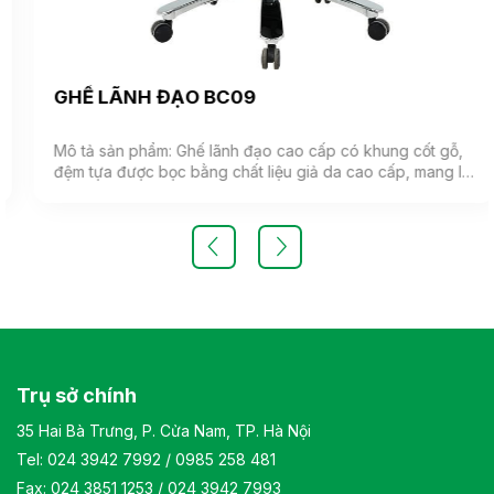
GHẾ LÃNH ĐẠO BC09
Mô tả sản phẩm: Ghế lãnh đạo cao cấp có khung cốt gỗ,
đệm tựa được bọc bằng chất liệu giả da cao cấp, mang lại
cảm giác mềm mại và êm ái. Ghế có khả năng điều chỉnh
độ cao và độ ngả. Chân ghế được làm từ thép mạ, đảm
bảo tính bền vững và thẩm mỹ.( Sản phẩm nhập khẩu )
Màu sắc: Tùy chọn Chất liệu: Ghế lãnh đạo cao cấp có
khung cốt gỗ, đệm tựa được bọc bằng chất liệu giả da
cao cấp Kiểu dáng Kiểu dáng hiện đại thiết kế đơn giản và
sang trọng Bảo hành: theo tiêu chuẩn NSX
Trụ sở chính
35 Hai Bà Trưng, P. Cửa Nam, TP. Hà Nội
Tel:
024 3942 7992
/
0985 258 481
Fax: 024 3851 1253 / 024 3942 7993