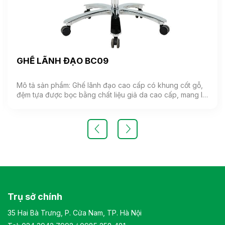
GHẾ LÃNH ĐẠO BC09
Mô tả sản phẩm: Ghế lãnh đạo cao cấp có khung cốt gỗ,
đệm tựa được bọc bằng chất liệu giả da cao cấp, mang lại
cảm giác mềm mại và êm ái. Ghế có khả năng điều chỉnh
độ cao và độ ngả. Chân ghế được làm từ thép mạ, đảm
bảo tính bền vững và thẩm mỹ.( Sản phẩm nhập khẩu )
Màu sắc: Tùy chọn Chất liệu: Ghế lãnh đạo cao cấp có
khung cốt gỗ, đệm tựa được bọc bằng chất liệu giả da
cao cấp Kiểu dáng Kiểu dáng hiện đại thiết kế đơn giản và
sang trọng Bảo hành: theo tiêu chuẩn NSX
Trụ sở chính
35 Hai Bà Trưng, P. Cửa Nam, TP. Hà Nội