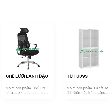
GHẾ LƯỚI LÃNH ĐẠO
TỦ TU09S
Mô tả sản phẩm: Ghế lưới
Mô tả sản phẩm: Tủ sắt sơn
lưng cao khung tựa nhựa
tĩnh điện màu trắng sáng
bọc vải lưới, đệm mút bọc
phù hợp với không gian
vải êm ái, phía dưới đệm có
văn phòng hiện đại. Tủ
ốp nhựa cao cấp. Tựa đầu
gồm 1 khoang, bên trong