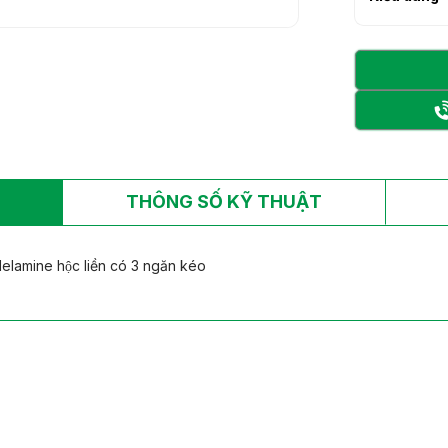
h sạn làm từ gỗ tự
h sạn làm từ gỗ tự
THÔNG SỐ KỸ THUẬT
elamine hộc liền có 3 ngăn kéo