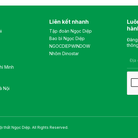
3D có thể điều chỉnh nhiều
có 2 đợt di động và 1 đợt cố
vị trí. Tay ghế cố định, chất
định, khung cánh kính, sử
liệu nhựa cao cấp. Màu sắc:
dụng khóa số. Màu sắc:
Liên kết nhanh
Luô
Tùy chọn Chất liệu: Ghế lưới
Tùy chọn Chất liệu: tủ chất
lưng cao khung tựa nhựa
liệu sắt sơn tĩnh điện. Kiểu
hàn
i
Tập đoàn Ngọc Diệp
bọc vải lưới, đệm mút bọc
dáng Kiểu dáng hiện đại
Bao bì Ngọc Diệp
vải êm ái, tay bằng nhựa
thiết kế đơn giản, sang
Đăng 
cao cấp Kiểu dáng Kiểu
trọng, và hiện đại Bảo hành:
thông
NGOCDIEPWINDOW
dáng hiện đại thiết kế đơn
theo tiêu chuẩn NSX
Nhôm Dinostar
giản và sang trọng Bảo
hành: theo tiêu chuẩn NSX
hí Minh
à Nội
i thất Ngọc Diệp. All Rights Reserved.