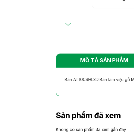
Bàn ghế khác
Bàn ghế khác
nhiên
nhiên
MÔ TẢ SẢN PHẨM
Bàn AT100SHL3D:Bàn làm việc gỗ M
Sản phẩm đã xem
Không có sản phẩm đã xem gần đây