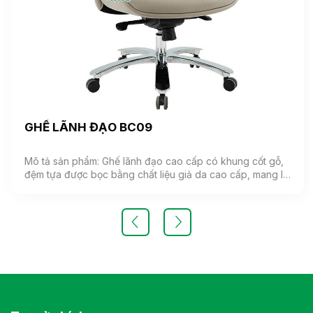
GHẾ LÃNH ĐẠO BC09
Mô tả sản phẩm: Ghế lãnh đạo cao cấp có khung cốt gỗ,
đệm tựa được bọc bằng chất liệu giả da cao cấp, mang lại
cảm giác mềm mại và êm ái. Ghế có khả năng điều chỉnh
độ cao và độ ngả. Chân ghế được làm từ thép mạ, đảm
bảo tính bền vững và thẩm mỹ.( Sản phẩm nhập khẩu )
Màu sắc: Tùy chọn Chất liệu: Ghế lãnh đạo cao cấp có
khung cốt gỗ, đệm tựa được bọc bằng chất liệu giả da
cao cấp Kiểu dáng Kiểu dáng hiện đại thiết kế đơn giản và
sang trọng Bảo hành: theo tiêu chuẩn NSX