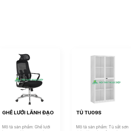
GHẾ LƯỚI LÃNH ĐẠO
TỦ TU09S
Mô tả sản phẩm: Ghế lưới
Mô tả sản phẩm: Tủ sắt sơn