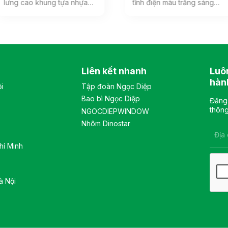
lưng cao khung tựa nhựa
tĩnh điện màu trắng sáng
bọc vải lưới, đệm mút bọc
phù hợp với không gian
vải êm ái, phía dưới đệm có
văn phòng hiện đại. Tủ
ốp nhựa cao cấp. Tựa đầu
gồm 1 khoang, bên trong
3D có thể điều chỉnh nhiều
có 2 đợt di động và 1 đợt cố
vị trí. Tay ghế cố định, chất
định, khung cánh kính, sử
liệu nhựa cao cấp. Màu sắc:
dụng khóa số. Màu sắc:
Liên kết nhanh
Luô
Tùy chọn Chất liệu: Ghế lưới
Tùy chọn Chất liệu: tủ chất
lưng cao khung tựa nhựa
liệu sắt sơn tĩnh điện. Kiểu
hàn
i
Tập đoàn Ngọc Diệp
bọc vải lưới, đệm mút bọc
dáng Kiểu dáng hiện đại
Bao bì Ngọc Diệp
vải êm ái, tay bằng nhựa
thiết kế đơn giản, sang
Đăng 
cao cấp Kiểu dáng Kiểu
trọng, và hiện đại Bảo hành:
thông
NGOCDIEPWINDOW
dáng hiện đại thiết kế đơn
theo tiêu chuẩn NSX
Nhôm Dinostar
giản và sang trọng Bảo
hành: theo tiêu chuẩn NSX
hí Minh
à Nội