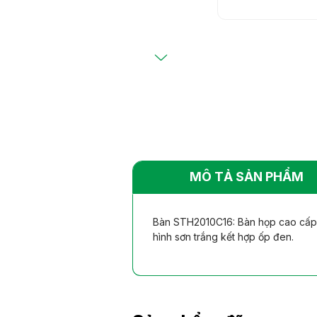
Bàn ghế khác
Bàn ghế khác
nhiên
nhiên
MÔ TẢ SẢN PHẨM
Bàn STH2010C16: Bàn họp cao cấp m
hình sơn trắng kết hợp ốp đen.