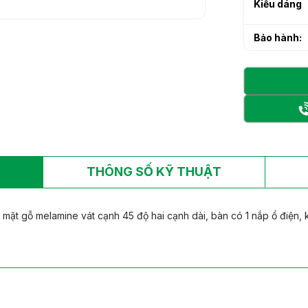
Kiểu dáng
h sạn làm từ gỗ tự
h sạn làm từ gỗ tự
Bảo hành:
THÔNG SỐ KỸ THUẬT
ặt gỗ melamine vát cạnh 45 độ hai cạnh dài, bàn có 1 nắp ổ điện, 