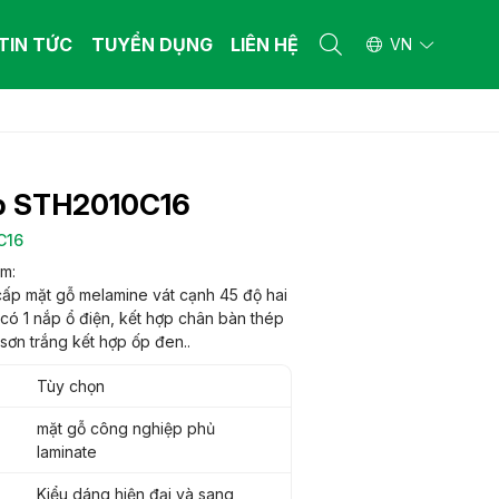
TIN TỨC
TUYỂN DỤNG
LIÊN HỆ
VN
 THẤT BỆNH VIỆN
 THẤT BỆNH VIỆN
ường y tế
ường y tế
p STH2010C16
n khám bệnh
n khám bệnh
iết bị y tế khác
iết bị y tế khác
C16
 THẤT GIA ĐÌNH
 THẤT GIA ĐÌNH
m:
ấp mặt gỗ melamine vát cạnh 45 độ hai
ng gia dụng làm từ gỗ công nghiệp - gỗ
ng gia dụng làm từ gỗ công nghiệp - gỗ
 nhiên
 có 1 nắp ổ điện, kết hợp chân bàn thép
 nhiên
sơn trắng kết hợp ốp đen..
ng gia dụng làm từ ống thép
ng gia dụng làm từ ống thép
Tùy chọn
mặt gỗ công nghiệp phủ
laminate
Kiểu dáng hiện đại và sang