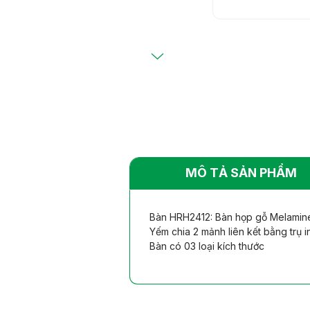
Bàn ghế khác
Bàn ghế khác
nhiên
nhiên
MÔ TẢ SẢN PHẨM
Bàn HRH2412: Bàn họp gỗ Melamine 
Yếm chia 2 mảnh liên kết bằng trụ i
Bàn có 03 loại kích thước