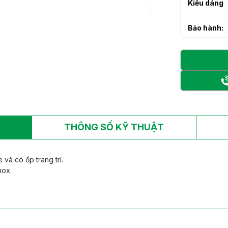
Kiểu dáng
h sạn làm từ gỗ tự
h sạn làm từ gỗ tự
Bảo hành:
THÔNG SỐ KỸ THUẬT
và có ốp trang trí.
nox.