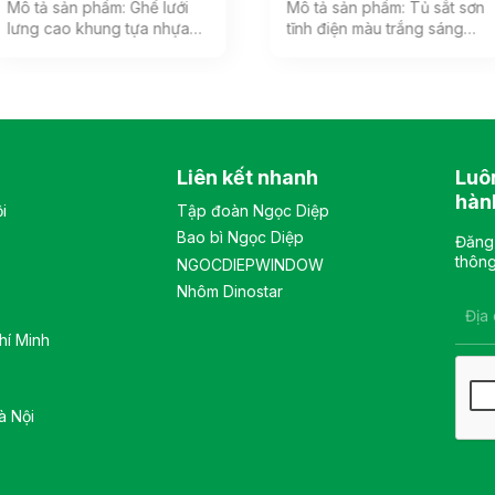
Mô tả sản phẩm: Ghế lưới
Mô tả sản phẩm: Tủ sắt sơn
lưng cao khung tựa nhựa
tĩnh điện màu trắng sáng
bọc vải lưới, đệm mút bọc
phù hợp với không gian
vải êm ái, phía dưới đệm có
văn phòng hiện đại. Tủ
ốp nhựa cao cấp. Tựa đầu
gồm 1 khoang, bên trong
3D có thể điều chỉnh nhiều
có 2 đợt di động và 1 đợt cố
vị trí. Tay ghế cố định, chất
định, khung cánh kính, sử
liệu nhựa cao cấp. Màu sắc:
dụng khóa số. Màu sắc:
Liên kết nhanh
Luô
Tùy chọn Chất liệu: Ghế lưới
Tùy chọn Chất liệu: tủ chất
lưng cao khung tựa nhựa
liệu sắt sơn tĩnh điện. Kiểu
hàn
i
Tập đoàn Ngọc Diệp
bọc vải lưới, đệm mút bọc
dáng Kiểu dáng hiện đại
Bao bì Ngọc Diệp
vải êm ái, tay bằng nhựa
thiết kế đơn giản, sang
Đăng 
cao cấp Kiểu dáng Kiểu
trọng, và hiện đại Bảo hành:
thông
NGOCDIEPWINDOW
dáng hiện đại thiết kế đơn
theo tiêu chuẩn NSX
Nhôm Dinostar
giản và sang trọng Bảo
hành: theo tiêu chuẩn NSX
hí Minh
à Nội