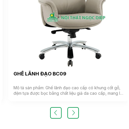
GHẾ LÃNH ĐẠO BC09
Mô tả sản phẩm: Ghế lãnh đạo cao cấp có khung cốt gỗ,
đệm tựa được bọc bằng chất liệu giả da cao cấp, mang lại
cảm giác mềm mại và êm ái. Ghế có khả năng điều chỉnh
độ cao và độ ngả. Chân ghế được làm từ thép mạ, đảm
bảo tính bền vững và thẩm mỹ.( Sản phẩm nhập khẩu )
Màu sắc: Tùy chọn Chất liệu: Ghế lãnh đạo cao cấp có
khung cốt gỗ, đệm tựa được bọc bằng chất liệu giả da
cao cấp Kiểu dáng Kiểu dáng hiện đại thiết kế đơn giản và