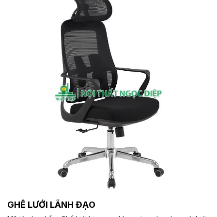
ngả. Chân ghế được làm từ thép mạ, đảm bảo tính bền vững và
thẩm mỹ.( Sản phẩm nhập khẩu ) Màu sắc: Tùy chọn Chất liệu:
Ghế lãnh đạo cao cấp có khung cốt gỗ, đệm tựa được bọc
bằng chất liệu giả da cao cấp Kiểu dáng Kiểu dáng hiện đại
thiết kế đơn giản và sang trọng Bảo hành: theo tiêu chuẩn NSX
GHẾ LƯỚI LÃNH ĐẠO