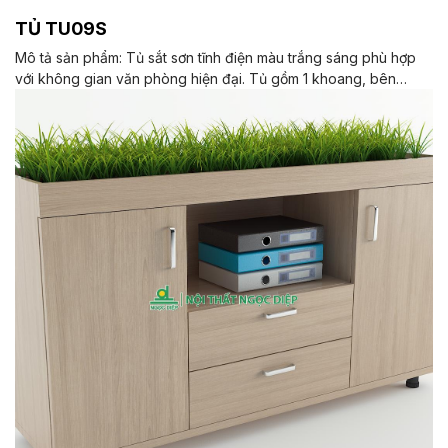
TỦ TU09S
Mô tả sản phẩm: Tủ sắt sơn tĩnh điện màu trắng sáng phù hợp
với không gian văn phòng hiện đại. Tủ gồm 1 khoang, bên
trong có 2 đợt di động và 1 đợt cố định, khung cánh kính, sử
dụng khóa số. Màu sắc: Tùy chọn Chất liệu: tủ chất liệu sắt sơn
tĩnh điện. Kiểu dáng Kiểu dáng hiện đại thiết kế đơn giản, sang
trọng, và hiện đại Bảo hành: theo tiêu chuẩn NSX