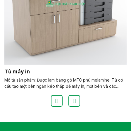
Tủ máy in
Mô tả sản phẩm: Được làm bằng gỗ MFC phủ melamine. Tủ có
cấu tạo một bên ngăn kéo thấp để máy in, một bên và các
ngăn kéo và các cánh mở để tài liệu và giấy in Màu sắc: Tùy
chọn Chất liệu: Gỗ MFC phủ Melamine Kiểu dáng Kiểu dáng hiện
đại thiết kế tiết kiệm không gian văn phòng. Bảo hành: theo tiêu
chuẩn NSX