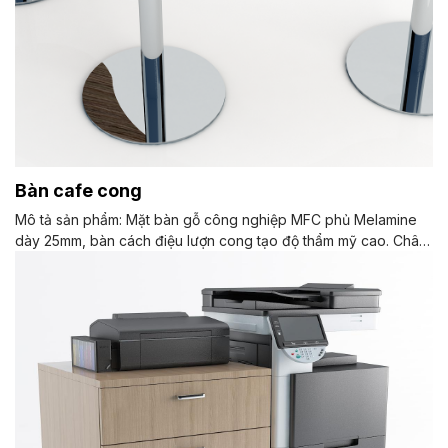
Bàn cafe cong
Mô tả sản phẩm: Mặt bàn gỗ công nghiệp MFC phủ Melamine
dày 25mm, bàn cách điệu lượn cong tạo độ thẩm mỹ cao. Chân
được làm bằng inox Màu sắc: Tùy chọn Chất liệu: Gỗ MFC phủ
Melamine Kiểu dáng Kiểu dáng hiện đại thiết kế độc đáo tăng
tính thẩm mỹ cho văn phòng. Bảo hành: theo tiêu chuẩn NSX