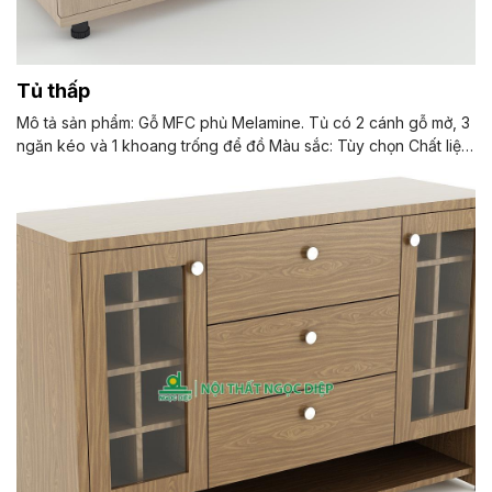
Tủ thấp
Mô tả sản phẩm: Gỗ MFC phủ Melamine. Tủ có 2 cánh gỗ mở, 3
ngăn kéo và 1 khoang trống để đồ Màu sắc: Tùy chọn Chất liệu:
Gỗ MFC phủ Melamine Kiểu dáng Kiểu dáng hiện đại thiết kế
đơn giản mang phong cách văn phòng vừa gọn gàng, hiện đại
vừa đúng với môi trường làm việc chuyên nghiệp. Bảo hành:
theo tiêu chuẩn NSX