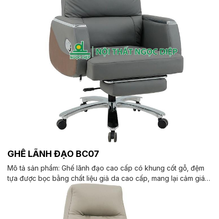
GHẾ LÃNH ĐẠO BC07
Mô tả sản phẩm: Ghế lãnh đạo cao cấp có khung cốt gỗ, đệm
tựa được bọc bằng chất liệu giả da cao cấp, mang lại cảm giác
mềm mại và êm ái. Ghế có khả năng điều chỉnh độ cao và độ
ngả, cùng với cơ cấu chân giúp tạo sự tiện lợi khi sử dụng. Tay
ghế được ốp mạ thẩm mỹ cao, tạo điểm nhấn sang trọng. Chân