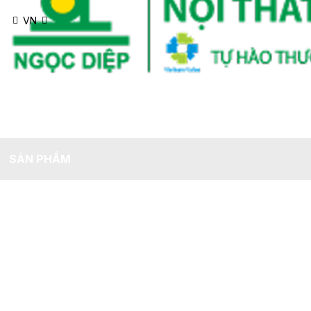
Đóng
VN
TRANG CHỦ
GIỚI THIỆU
KHÔNG GIAN TIÊU BIỂU
SẢN PHẨM
TIN TỨC
TUYỂN DỤNG
LIÊN HỆ