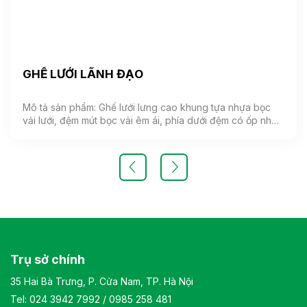
GHẾ LƯỚI LÃNH ĐẠO
Mô tả sản phẩm: Ghế lưới lưng cao khung tựa nhựa bọc
vải lưới, đệm mút bọc vải êm ái, phía dưới đệm có ốp nhựa
cao cấp. Tựa đầu 3D có thể điều chỉnh nhiều vị trí. Tay
ghế cố định, chất liệu nhựa cao cấp. Màu sắc: Tùy chọn
Chất liệu: Ghế lưới lưng cao khung tựa nhựa bọc vải lưới,
đệm mút bọc vải êm ái, tay bằng nhựa cao cấp Kiểu dáng
Kiểu dáng hiện đại thiết kế đơn giản và sang trọng Bảo
hành: theo tiêu chuẩn NSX
Trụ sở chính
35 Hai Bà Trưng, P. Cửa Nam, TP. Hà Nội
Tel:
024 3942 7992
/
0985 258 481