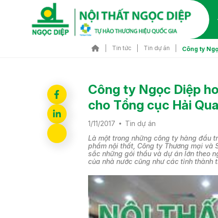
Tin tức
Tin dự án
Công ty Ngọ
SẢN PHẨM ĐẶC SẮC
SẢN PHẨM ĐẶC SẮC
NỘI THẤT V
NỘI THẤT V
Ghế văn phò
Ghế văn phò
SẢN PHẨM KHUYẾN
SẢN PHẨM KHUYẾN
Công ty Ngọc Diệp hoà
Ghế hội trườ
Ghế hội trườ
MẠI
MẠI
Ghế phòng c
Ghế phòng c
cho Tổng cục Hải Qu
Ghế nhà thi 
Ghế nhà thi 
1/11/2017
Tin dự án
Bàn hội trườ
Bàn hội trườ
Là một trong những công ty hàng đầu tr
Bàn gấp khu
Bàn gấp khu
phẩm nội thất, Công ty Thương mại và S
Bàn quầy lễ 
sắc những gói thầu và dự án lớn theo 
Bàn quầy lễ 
của nhà nước cũng như các tỉnh thành t
Xem tất cả
Xem tất cả
NỘI THẤT K
NỘI THẤT K
Bàn ghế cafe
Bàn ghế cafe
nhiên
nhiên