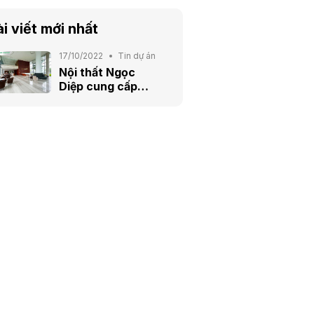
i viết mới nhất
17/10/2022
Tin dự án
Nội thất Ngọc
Diệp cung cấp
trọn gói trang
thiết bị nội thất
công trình Trường
đào tạo
Vietcombank tại
Ecopark