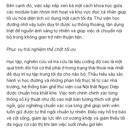
Bên cạnh đó, việc sắp xếp xen kẽ một cách khoa học giữa
các module bàn nhóm linh hoạt và khu vực đọc cá nhân giúp
tối ưu hóa diện tích sử dụng một cách tối đa. Thư viện học
đường nhờ vậy luôn duy trì được sự thông thoáng, tận dụng
triệt để nguồn ánh sáng tự nhiên và giúp việc di chuyển nội
bộ trong không gian trở nên thuận tiện.
Phục vụ trải nghiệm thể chất tối ưu
Học tập, nghiên cứu và tra cứu tài liệu cường độ cao là một
quá trình đòi hỏi cơ thể phải ở trong trạng thái thoải mái nhất
để duy trì sự tập trung tối đa cho não bộ. Thấu hiểu sâu sắc
hành vi học đường và những phản hồi thực tế từ các nhà
trường, hệ thống bàn ghế thư viện của Nội thất Ngọc Diệp
được chuẩn hóa khắt khe. Việc tinh chỉnh chính xác từng
thông số kỹ thuật như độ cao mặt bàn tương thích với ghế
ngồi, góc nghiêng chuẩn xác của lưng ghế giúp sinh viên
luôn giữ được tư thế ngồi chuẩn tự nhiên. Điều này hỗ trợ bảo
vệ cột sống, giảm áp lực lên cơ xương khớp và giảm thiểu tối
đa nguy cơ cận thị khi làm việc suốt nhiều giờ liền.