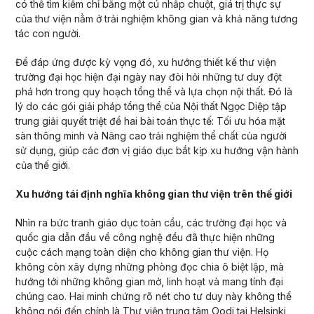
có thể tìm kiếm chỉ bằng một cú nhấp chuột, giá trị thực sự
của thư viện nằm ở trải nghiệm không gian và khả năng tương
tác con người.
Để đáp ứng được kỳ vọng đó, xu hướng thiết kế thư viện
trường đại học hiện đại ngày nay đòi hỏi những tư duy đột
phá hơn trong quy hoạch tổng thể và lựa chọn nội thất. Đó là
lý do các gói giải pháp tổng thể của Nội thất Ngọc Diệp tập
trung giải quyết triệt để hai bài toán thực tế: Tối ưu hóa mặt
sàn thông minh và Nâng cao trải nghiệm thể chất của người
sử dụng, giúp các đơn vị giáo dục bắt kịp xu hướng vận hành
của thế giới.
Xu hướng tái định nghĩa không gian thư viện trên thế giới
Nhìn ra bức tranh giáo dục toàn cầu, các trường đại học và
quốc gia dẫn đầu về công nghệ đều đã thực hiện những
cuộc cách mạng toàn diện cho không gian thư viện. Họ
không còn xây dựng những phòng đọc chia ô biệt lập, mà
hướng tới những không gian mở, linh hoạt và mang tính đại
chúng cao. Hai minh chứng rõ nét cho tư duy này không thể
không nói đến chính là Thư viện trung tâm Oodi tại Helsinki