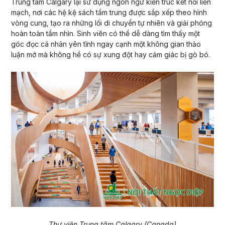
Trung tâm Calgary lại sử dụng ngôn ngữ kiến trúc kết nối liền
mạch, nơi các hệ kệ sách tầm trung được sắp xếp theo hình
vòng cung, tạo ra những lối di chuyển tự nhiên và giải phóng
hoàn toàn tầm nhìn. Sinh viên có thể dễ dàng tìm thấy một
góc đọc cá nhân yên tĩnh ngay cạnh một không gian thảo
luận mở mà không hề có sự xung đột hay cảm giác bị gò bó.
Thư viện Trung tâm Calgary (Canada)