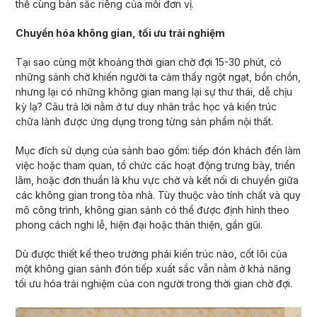
thế cùng bản sắc riêng của mỗi đơn vị.
Chuyển hóa không gian, tối ưu trải nghiệm
Tại sao cùng một khoảng thời gian chờ đợi 15-30 phút, có
những sảnh chờ khiến người ta cảm thấy ngột ngạt, bồn chồn,
nhưng lại có những không gian mang lại sự thư thái, dễ chịu
kỳ lạ? Câu trả lời nằm ở tư duy nhân trắc học và kiến trúc
chữa lành được ứng dụng trong từng sản phẩm nội thất.
Mục đích sử dụng của sảnh bao gồm: tiếp đón khách đến làm
việc hoặc tham quan, tổ chức các hoạt động trưng bày, triển
lãm, hoặc đơn thuần là khu vực chờ và kết nối di chuyển giữa
các không gian trong tòa nhà. Tùy thuộc vào tính chất và quy
mô công trình, không gian sảnh có thể được định hình theo
phong cách nghi lễ, hiện đại hoặc thân thiện, gần gũi.
Dù được thiết kế theo trường phái kiến trúc nào, cốt lõi của
một không gian sảnh đón tiếp xuất sắc vẫn nằm ở khả năng
tối ưu hóa trải nghiệm của con người trong thời gian chờ đợi.