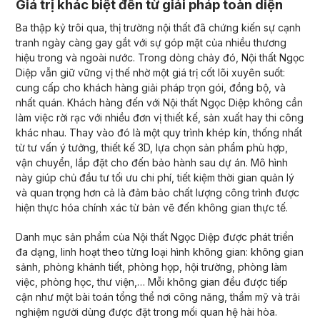
Giá trị khác biệt đến từ giải pháp toàn diện
Ba thập kỷ trôi qua, thị trường nội thất đã chứng kiến sự cạnh
tranh ngày càng gay gắt với sự góp mặt của nhiều thương
hiệu trong và ngoài nước. Trong dòng chảy đó, Nội thất Ngọc
Diệp vẫn giữ vững vị thế nhờ một giá trị cốt lõi xuyên suốt:
cung cấp cho khách hàng giải pháp trọn gói, đồng bộ, và
nhất quán. Khách hàng đến với Nội thất Ngọc Diệp không cần
làm việc rời rạc với nhiều đơn vị thiết kế, sản xuất hay thi công
khác nhau. Thay vào đó là một quy trình khép kín, thống nhất
từ tư vấn ý tưởng, thiết kế 3D, lựa chọn sản phẩm phù hợp,
vận chuyển, lắp đặt cho đến bảo hành sau dự án. Mô hình
này giúp chủ đầu tư tối ưu chi phí, tiết kiệm thời gian quản lý
và quan trọng hơn cả là đảm bảo chất lượng công trình được
hiện thực hóa chính xác từ bản vẽ đến không gian thực tế.
Danh mục sản phẩm của Nội thất Ngọc Diệp được phát triển
đa dạng, linh hoạt theo từng loại hình không gian: không gian
sảnh, phòng khánh tiết, phòng họp, hội trường, phòng làm
việc, phòng học, thư viện,… Mỗi không gian đều được tiếp
cận như một bài toán tổng thể nơi công năng, thẩm mỹ và trải
nghiệm người dùng được đặt trong mối quan hệ hài hòa.