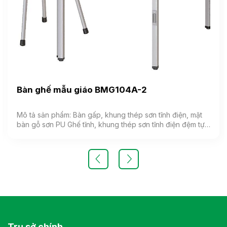
Bàn ghế mẫu giáo BMG104A-2
Mô tả sản phẩm: Bàn gấp, khung thép sơn tĩnh điện, mặt
bàn gỗ sơn PU Ghế tĩnh, khung thép sơn tĩnh điện đệm tựa
gỗ sơn PU Màu sắc: Tùy chọn Chất liệu: Khung thép kết
hợp mặt gỗ sơn mầu Kiểu dáng mặt hình thang Bảo hành:
theo tiêu chuẩn NSX
Trụ sở chính